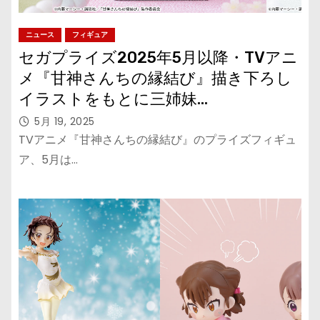
ニュース
フィギュア
セガプライズ2025年5月以降・TVアニ
メ『甘神さんちの縁結び』描き下ろし
イラストをもとに三姉妹
を“Luminasta”でフィギュア化！
5月 19, 2025
TVアニメ『甘神さんちの縁結び』のプライズフィギュ
ア、5月は…