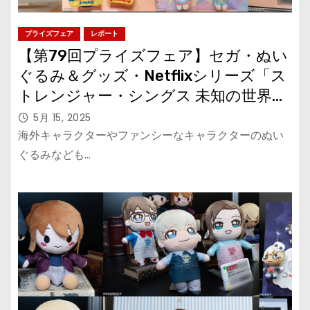
プライズフェア
レポート
【第79回プライズフェア】セガ・ぬい
ぐるみ＆グッズ・Netflixシリーズ「ス
トレンジャー・シングス 未知の世界」
「MARVEL」「ディズニー」『とむと
5月 15, 2025
じぇりーごっこ』『パウ・パトロー
海外キャラクターやファンシーなキャラクターのぬい
ル』『ファンターネ！』『NHK いない
ぐるみなども…
いないばぁっ！』