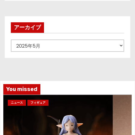
稿
の
ペ
アーカイブ
ー
ア
ジ
ー
カ
送
イ
り
ブ
You missed
ニュース
フィギュア