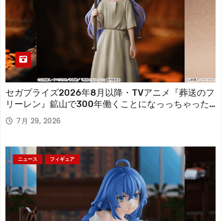
セガプライズ2026年8月以降・TVアニメ『葬送のフ
リーレン』鉱山で300年働くことになっっちゃった
「フリーレン」を立体化！
7月 29, 2026
ニュース
フィギュア