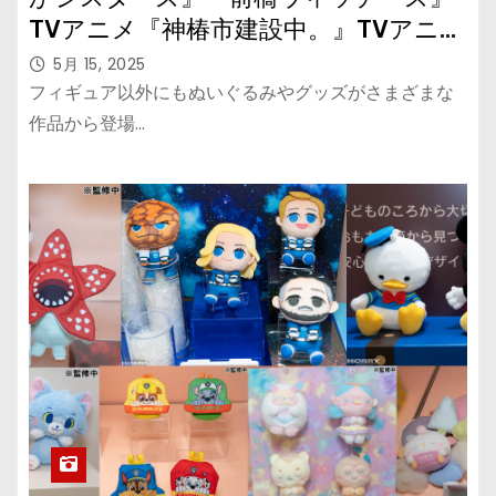
TVアニメ『神椿市建設中。』TVアニメ
「紫雲寺家の子供たち」TVアニメ『薬
5月 15, 2025
屋のひとりごと』TVアニメ
フィギュア以外にもぬいぐるみやグッズがさまざまな
『SAKAMOTO DAYS』『エヴァンゲリ
作品から登場…
オンシリーズ』