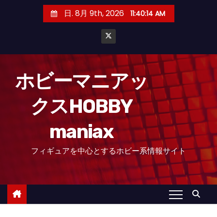
コ
日. 8月 9th, 2026
11:40:15 AM
ン
テ
ン
ツ
へ
ホビーマニアッ
ス
クスHOBBY
キ
ッ
maniax
プ
フィギュアを中心とするホビー系情報サイト