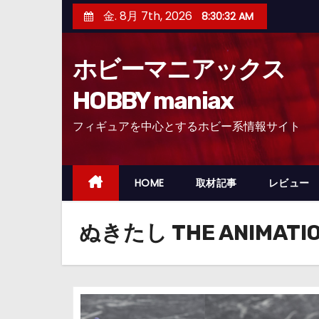
コ
金. 8月 7th, 2026
8:30:32 AM
ン
テ
ホビーマニアックス
ン
ツ
HOBBY maniax
へ
フィギュアを中心とするホビー系情報サイト
ス
キ
ッ
HOME
取材記事
レビュー
プ
ぬきたし THE ANIMATI