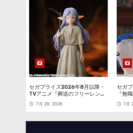
セガプライズ2026年8月以降・
セガプ
TVアニメ『葬送のフリーレン』
『無職
鉱山で300年働くことになっっ
本気だ
7月 29, 2026
7月 2
ちゃった「フリーレン」を立体
のフィ
化！