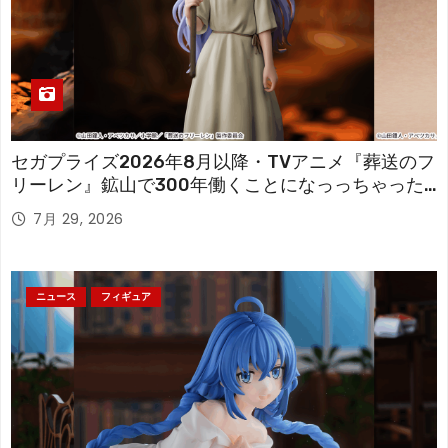
セガプライズ2026年8月以降・TVアニメ『葬送のフ
リーレン』鉱山で300年働くことになっっちゃった
「フリーレン」を立体化！
7月 29, 2026
ニュース
フィギュア