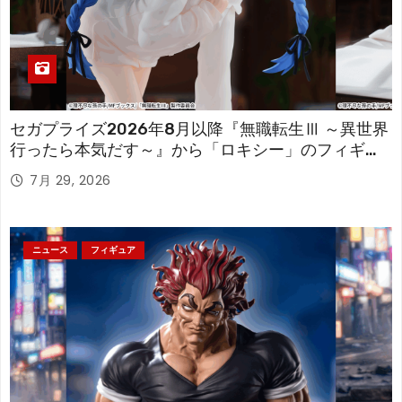
セガプライズ2026年8月以降『無職転生Ⅲ ～異世界
行ったら本気だす～』から「ロキシー」のフィギュ
アが登場！
7月 29, 2026
ニュース
フィギュア