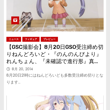
ニュース
フィギュア
プレビュー
【GSC撮影会】8月20日GSO受注締め切
りねんどろいど・『のんのんびより』
れんちょん、『未確認で進行形』真
白、『ローゼンメイデン』水銀灯
8月 20, 2014
8月20日21時にはねんどろいども多数受注締め切りとな
ります…