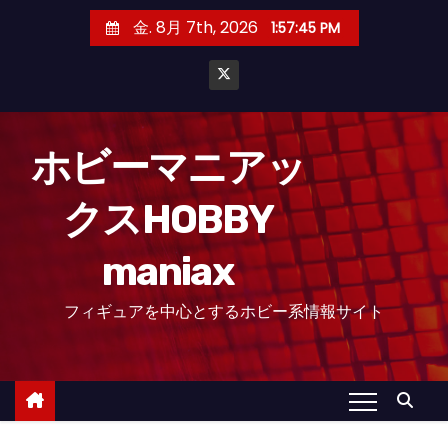
コ
金. 8月 7th, 2026
1:57:46 PM
ン
テ
ン
ツ
へ
ホビーマニアッ
ス
クスHOBBY
キ
ッ
maniax
プ
フィギュアを中心とするホビー系情報サイト