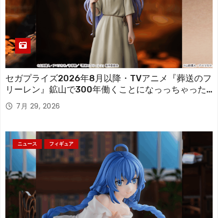
セガプライズ2026年8月以降・TVアニメ『葬送のフ
リーレン』鉱山で300年働くことになっっちゃった
「フリーレン」を立体化！
7月 29, 2026
ニュース
フィギュア