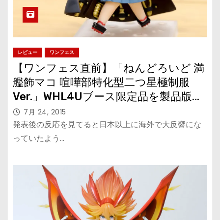
レビュー
ワンフェス
【ワンフェス直前】「ねんどろいど 満
艦飾マコ 喧嘩部特化型二つ星極制服
Ver.」WHL4Uブース限定品を製品版で
チェック！
7月 24, 2015
発表後の反応を見てると日本以上に海外で大反響にな
っていたよう…