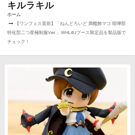
キルラキル
ホーム
【ワンフェス直前】「ねんどろいど 満艦飾マコ 喧嘩部
特化型二つ星極制服Ver.」WHL4Uブース限定品を製品版で
チェック！