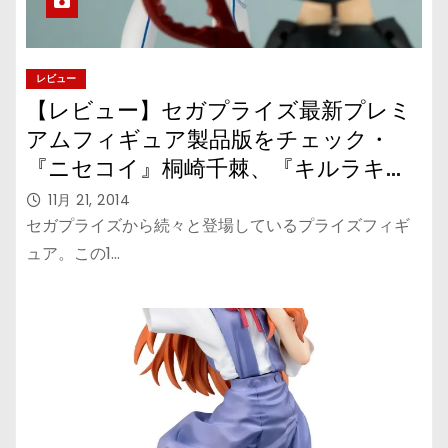
レビュー
【レビュー】セガプライズ最新プレミ
アムフィギュア製品版をチェック・
『ニセコイ』桐崎千棘、『キルラキ
ル』鬼龍院 皐月、『ハナヤマタ』ハナ
11月 21, 2014
セガプライズから続々と登場しているプライズフィギ
ュア。この1…