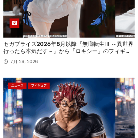
セガプライズ2026年8月以降『無職転生Ⅲ ～異世界
行ったら本気だす～』から「ロキシー」のフィギュ
アが登場！
7月 29, 2026
ニュース
フィギュア