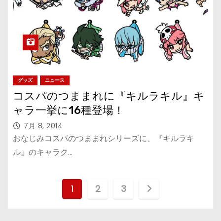
グッズ
ニュース
コスパのつままれに『キルラキル』キ
ャラ一挙に16種登場！
7月 8, 2014
おなじみコスパのつままれシリーズに、『キルラキ
ル』のキャラク…
投
1
2
3
稿