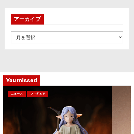
の
ペ
アーカイブ
ー
ア
ジ
ー
カ
送
イ
り
ブ
You missed
ニュース
フィギュア