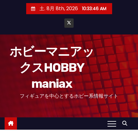
コ
土. 8月 8th, 2026
10:33:48 AM
ン
テ
ン
ツ
へ
ホビーマニアッ
ス
クスHOBBY
キ
ッ
maniax
プ
フィギュアを中心とするホビー系情報サイト