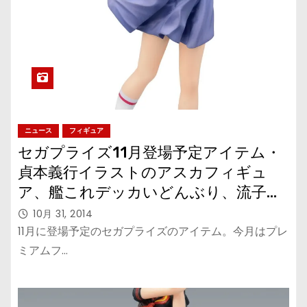
ニュース
フィギュア
セガプライズ11月登場予定アイテム・
貞本義行イラストのアスカフィギュ
ア、艦これデッカいどんぶり、流子と
対になる『キルラキル』皐月様も！
10月 31, 2014
11月に登場予定のセガプライズのアイテム。今月はプレ
ミアムフ…