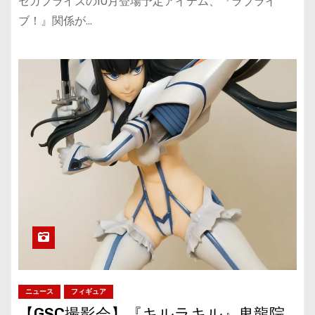
セガプライズの10月登場予定アイテム、『ラブライ
ブ！』関係が…
ニュース
フィギュア
【GSC撮影会】『キルラキル』鬼龍院