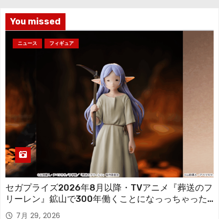
ブ
You missed
ニュース
フィギュア
セガプライズ2026年8月以降・TVアニメ『葬送のフ
リーレン』鉱山で300年働くことになっっちゃった
「フリーレン」を立体化！
7月 29, 2026