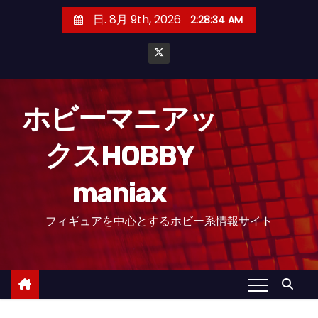
コ
日. 8月 9th, 2026
2:28:35 AM
ン
テ
ン
ツ
へ
ホビーマニアッ
ス
クスHOBBY
キ
ッ
maniax
プ
フィギュアを中心とするホビー系情報サイト