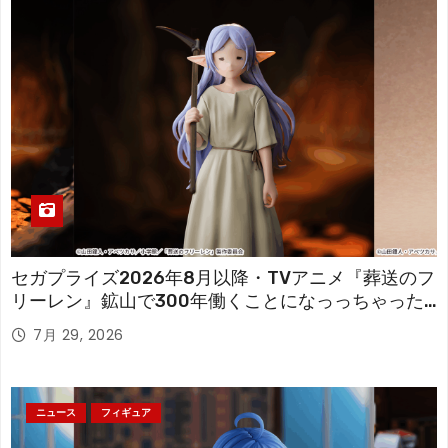
セガプライズ2026年8月以降・TVアニメ『葬送のフ
リーレン』鉱山で300年働くことになっっちゃった
「フリーレン」を立体化！
7月 29, 2026
ニュース
フィギュア