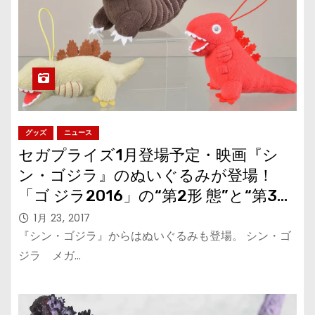
グッズ
ニュース
セガプライズ1月登場予定・映画『シ
ン・ゴジラ』のぬいぐるみが登場！
「ゴ ジラ2016」の“第2形 態”と“第3形
態”も！
1月 23, 2017
『シン・ゴジラ』からはぬいぐるみも登場。 シン・ゴ
ジラ メガ…