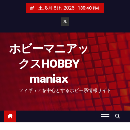
コ
土. 8月 8th, 2026
1:39:40 PM
ン
テ
ン
ツ
へ
ホビーマニアッ
ス
クスHOBBY
キ
ッ
maniax
プ
フィギュアを中心とするホビー系情報サイト