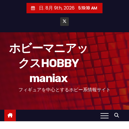
コ
日. 8月 9th, 2026
5:19:19 AM
ン
テ
ン
ツ
へ
ホビーマニアッ
ス
クスHOBBY
キ
ッ
maniax
プ
フィギュアを中心とするホビー系情報サイト