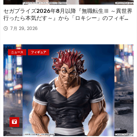
セガプライズ2026年8月以降『無職転生Ⅲ ～異世界
行ったら本気だす～』から「ロキシー」のフィギュ
アが登場！
7月 29, 2026
ニュース
フィギュア