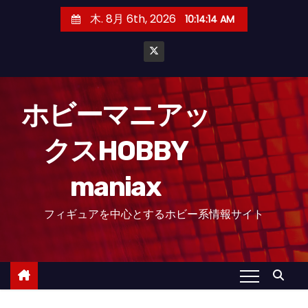
コ
木. 8月 6th, 2026
10:14:14 AM
ン
テ
ン
ツ
へ
ホビーマニアッ
ス
クスHOBBY
キ
ッ
maniax
プ
フィギュアを中心とするホビー系情報サイト