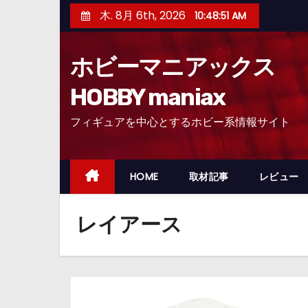
コ
木. 8月 6th, 2026
10:48:51 AM
ン
テ
ホビーマニアックス
ン
ツ
HOBBY maniax
へ
フィギュアを中心とするホビー系情報サイト
ス
キ
ッ
HOME
取材記事
レビュー
プ
レイアース