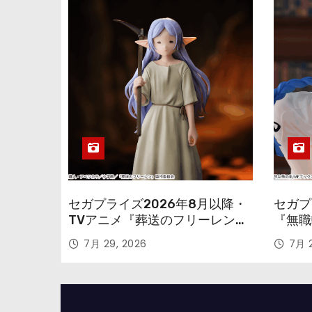
セガプライズ2026年8月以降・
セガプ
TVアニメ『葬送のフリーレン』
『無職
鉱山で300年働くことになっっ
本気だ
7月 29, 2026
7月 2
ちゃった「フリーレン」を立体
のフィ
化！