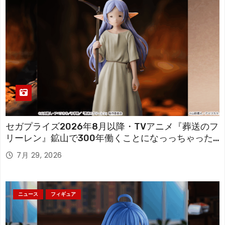
セガプライズ2026年8月以降・TVアニメ『葬送のフ
リーレン』鉱山で300年働くことになっっちゃった
「フリーレン」を立体化！
7月 29, 2026
ニュース
フィギュア