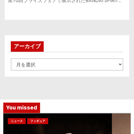
オンライン』『機動戦士ガンダム 水星
第70回プライズフェアで展示されたBANDAI SPIRIT…
の魔女』
アーカイブ
ア
ー
カ
イ
ブ
You missed
ニュース
フィギュア