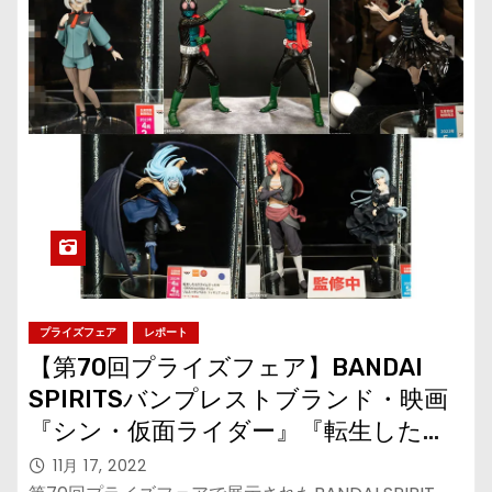
プライズフェア
レポート
【第70回プライズフェア】BANDAI
SPIRITSバンプレストブランド・映画
『シン・仮面ライダー』『転生したら
スライムだった件』『ソードアート・
11月 17, 2022