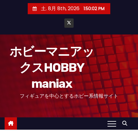
コ
土. 8月 8th, 2026
1:50:03 PM
ン
テ
ン
ツ
へ
ホビーマニアッ
ス
クスHOBBY
キ
ッ
maniax
プ
フィギュアを中心とするホビー系情報サイト