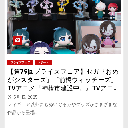
プライズフェア
レポート
【第79回プライズフェア】セガ『おめ
がシスターズ』『前橋ウィッチーズ』
TVアニメ『神椿市建設中。』TVアニメ
「紫雲寺家の子供たち」TVアニメ『薬
5月 15, 2025
屋のひとりごと』TVアニメ
フィギュア以外にもぬいぐるみやグッズがさまざまな
『SAKAMOTO DAYS』『エヴァンゲリ
作品から登場…
オンシリーズ』