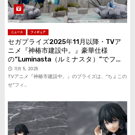
ニュース
フィギュア
セガプライズ2025年11月以降・TVア
ニメ『神椿市建設中。』豪華仕様
の“Luminasta（ルミナスタ）”でフィ
ギュアが登場！
11月 5, 2025
TVアニメ『神椿市建設中。』のプライズは、“ちょこの
せ”フィ…