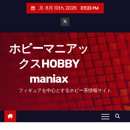
コ
月. 8月 10th, 2026
3:11:24 PM
ン
テ
ン
ツ
へ
ホビーマニアッ
ス
クスHOBBY
キ
ッ
maniax
プ
フィギュアを中心とするホビー系情報サイト