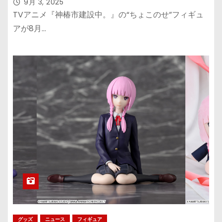
アが登場
9月 3, 2025
TVアニメ『神椿市建設中。』の“ちょこのせ”フィギュ
アが8月…
グッズ
ニュース
フィギュア