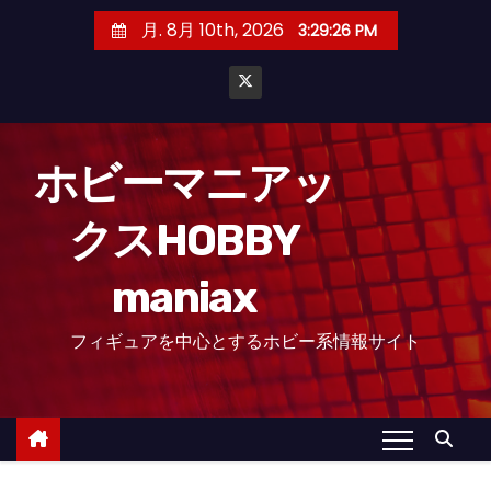
コ
月. 8月 10th, 2026
3:29:26 PM
ン
テ
ン
ツ
へ
ホビーマニアッ
ス
クスHOBBY
キ
ッ
maniax
プ
フィギュアを中心とするホビー系情報サイト