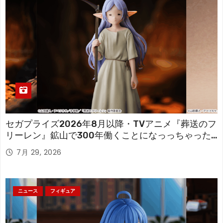
セガプライズ2026年8月以降・TVアニメ『葬送のフ
リーレン』鉱山で300年働くことになっっちゃった
「フリーレン」を立体化！
7月 29, 2026
ニュース
フィギュア