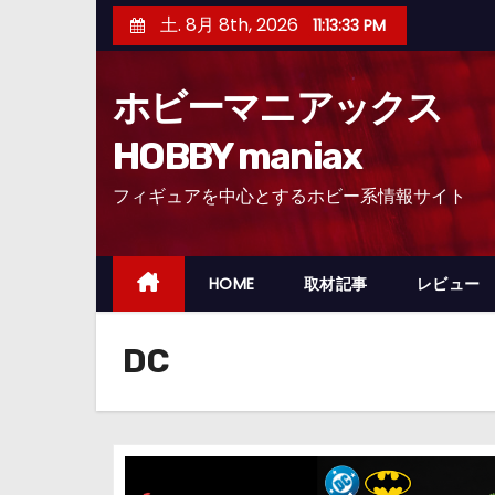
コ
土. 8月 8th, 2026
11:13:34 PM
ン
テ
ホビーマニアックス
ン
ツ
HOBBY maniax
へ
フィギュアを中心とするホビー系情報サイト
ス
キ
ッ
HOME
取材記事
レビュー
プ
DC