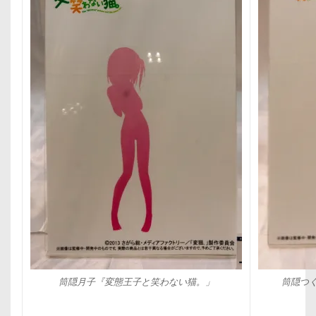
筒隠月子『変態王子と笑わない猫。」
筒隠つ