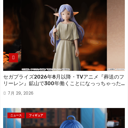
セガプライズ2026年8月以降・TVアニメ『葬送のフ
リーレン』鉱山で300年働くことになっっちゃった
「フリーレン」を立体化！
7月 29, 2026
ニュース
フィギュア