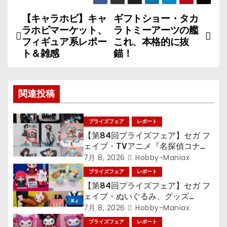
【キャラホビ】キャ
ギフトショー・タカ
投
ラホビマーケット、
ラトミーアーツの艦
稿
フィギュア系レポー
これ、本格的に抜
ト＆雑感
錨！
ナ
ビ
関連投稿
ゲ
プライズフェア
レポート
ー
【第84回プライズフェア】セガ フ
シ
ェイブ・TVアニメ『名探偵コナ
ン』TVアニメ『呪術廻戦』『〈物
7月 8, 2026
Hobby-Maniax
ョ
語〉シリーズ』「初音ミク」
プライズフェア
レポート
【第84回プライズフェア】セガ フ
ン
ェイブ・ぬいぐるみ、グッズ
『LiSA』『ミニオン』『おさるの
7月 8, 2026
Hobby-Maniax
ジョージ』『ポケットモンスター』
プライズフェア
レポート