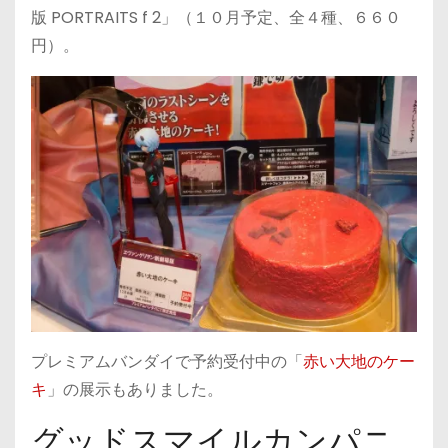
版 PORTRAITS f 2」（１０月予定、全４種、６６０
円）。
プレミアムバンダイで予約受付中の「
赤い大地のケー
キ
」の展示もありました。
グッドスマイルカンパニ