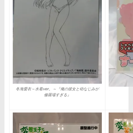
冬海愛衣～水着ver。～『俺の彼女と幼なじみが
修羅場すぎる』