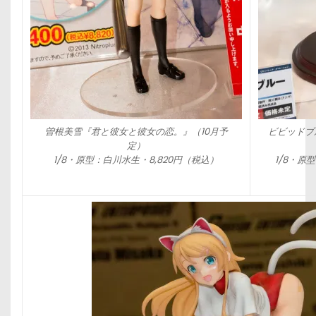
曽根美雪『君と彼女と彼女の恋。』（10月予
ビビッドブ
定）
1/8・原型：白川水生・8,820円（税込）
1/8・