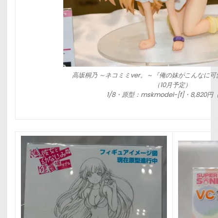
高坂桐乃 ～ネコミミver。～『俺の妹がこんなに
（10月予定）
1/8・原型：mskmodel-[f]・8,820