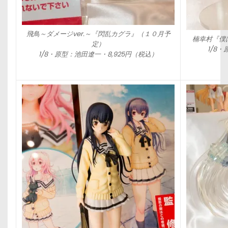
飛鳥～ダメージver.～『閃乱カグラ』（１０月予
楠幸村『僕は
定）
1/8・
1/8・原型：池田遼一・8,925円（税込）