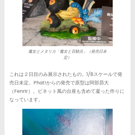
魔女とメタリカ「魔女と百騎兵」（発売日未
定）
これは２日目のみ展示されたもの。1/8スケールで発
売日未定。Phat!からの発売で原型は阿部昴大
（Fenrir）。ビネット風の台座も含めて凝った作りに
なっています。