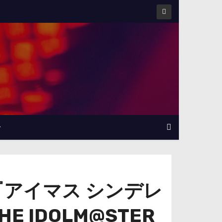
せ
アイマス シンデレ
IDOLM@STER