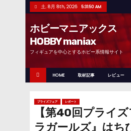
コ
土. 8月 8th, 2026
5:31:51 AM
ン
テ
ホビーマニアックス
ン
ツ
HOBBY maniax
へ
フィギュアを中心とするホビー系情報サイト
ス
キ
ッ
HOME
取材記事
レビュー
プ
プライズフェア
レポート
【第40回プライ
ラガールズ』はちびき