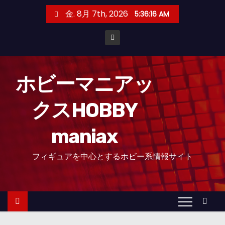
コ
金. 8月 7th, 2026
5:36:17 AM
ン
テ
ン
ツ
へ
ホビーマニアッ
ス
クスHOBBY
キ
ッ
maniax
プ
フィギュアを中心とするホビー系情報サイト