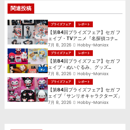
シ
関連投稿
ョ
ン
プライズフェア
レポート
【第84回プライズフェア】セガ フ
ェイブ・TVアニメ『名探偵コナ
ン』TVアニメ『呪術廻戦』『〈物
7月 8, 2026
Hobby-Maniax
語〉シリーズ』「初音ミク」
プライズフェア
レポート
【第84回プライズフェア】セガ フ
ェイブ・ぬいぐるみ、グッズ
『LiSA』『ミニオン』『おさるの
7月 8, 2026
Hobby-Maniax
ジョージ』『ポケットモンスター』
プライズフェア
レポート
【第84回プライズフェア】セガ フ
ェイブ「サンリオキャラクターズ」
7月 8, 2026
Hobby-Maniax