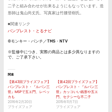
二子と組み合わせが出来るようにもなっています。造
形師は鬼山尚丈氏、写真家は竹腰登樹氏。
■関連リンク
バンプレスト・とるナビ
©モンキー・パンチ／TMS・NTV
※監修中につき、実際の商品とは多少異なりますの
で、ご了承下さい。
関連
【第43回プライズフェア】
【第42回プライズフェア】
バンプレスト・『ルパン三
バンプレスト・『ルパン三
世』MSPで五エ門、レベッ
世』カッコいい銭形や五エ
カも
門、セクシーな不二子
2016年2月20日
2015年11月7日
プライズフェア
プライズフェア