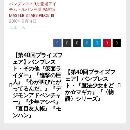
バンプレスト9月登場アイ
テム・ルパン三世 PART5
MASTER STARS PIECE Ⅲ
2018年9月14日
ニュース
【第40回プライズフ
投
ェア】バンプレス
稿
ト・その他『仮面ラ
【第40回プライズフ
イダー』『進撃の巨
ェア】バンプレス
ナ
人』『心が叫びたが
ト・『魔法少女まど
ってるんだ。』『デ
か☆マギカ』『〈物
ビ
ジモンアドベンチャ
語〉シリーズ』
ー』『少年アシベ』
ゲ
『夏目友人帳』『モ
ンハン』
ー