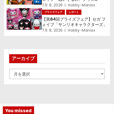
『LiSA』『ミニオン』『おさるの
7月 8, 2026
Hobby-Maniax
ジョージ』『ポケットモンスター』
プライズフェア
レポート
【第84回プライズフェア】セガ フ
ェイブ「サンリオキャラクターズ」
7月 8, 2026
Hobby-Maniax
アーカイブ
ア
ー
カ
イ
ブ
You missed