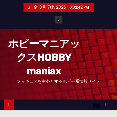
コ
金. 8月 7th, 2026
6:02:42 PM
ン
テ
ン
ツ
へ
ホビーマニアッ
ス
クスHOBBY
キ
ッ
maniax
プ
フィギュアを中心とするホビー系情報サイト