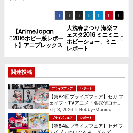
大洗春まつり 海楽フ
投
【AnimeJapan
ェスタ2016 ミニミニ
2016ホビー系レポー
稿
ホビーショー、ミニ
ト】アニプレックス
レポート
ナ
ビ
関連投稿
ゲ
プライズフェア
レポート
ー
【第84回プライズフェア】セガ フ
シ
ェイブ・TVアニメ『名探偵コナ
ン』TVアニメ『呪術廻戦』『〈物
7月 8, 2026
Hobby-Maniax
ョ
語〉シリーズ』「初音ミク」
プライズフェア
レポート
【第84回プライズフェア】セガ フ
ン
ェイブ・ぬいぐるみ、グッズ