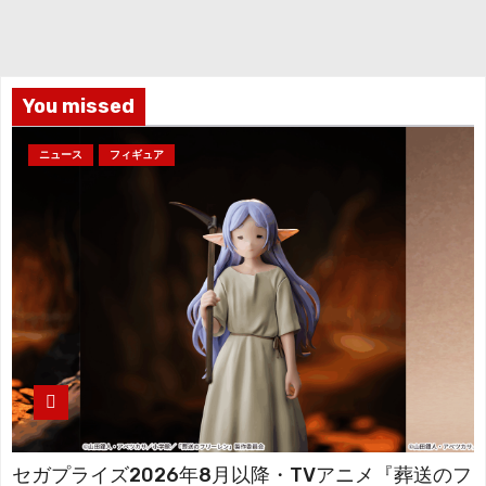
カ
イ
ブ
You missed
ニュース
フィギュア
セガプライズ2026年8月以降・TVアニメ『葬送のフ