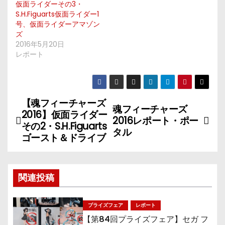
仮面ライダーその3・
S.H.Figuarts仮面ライダー1
号、仮面ライダーアマゾン
ズ
2016年5月20日
レポート
【魂フィーチャーズ
投
魂フィーチャーズ
2016】仮面ライダー
2016レポート・ポー
稿
その2・S.H.Figuarts
タル
ゴースト＆ドライブ
ナ
ビ
関連投稿
ゲ
プライズフェア
レポート
ー
【第84回プライズフェア】セガ フ