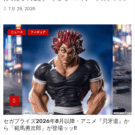
アが登場！
7月 29, 2026
ニュース
フィギュア
セガプライズ2026年8月以降・アニメ『刃牙道』か
ら「範馬勇次郎」が登場ッッ!!