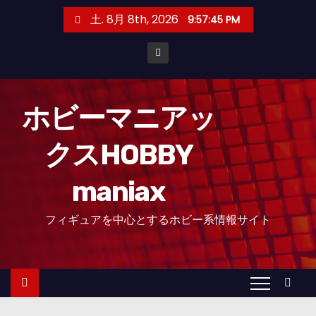
コ
土. 8月 8th, 2026
9:57:46 PM
ン
テ
ン
ツ
へ
ホビーマニアッ
ス
クスHOBBY
キ
ッ
maniax
プ
フィギュアを中心とするホビー系情報サイト