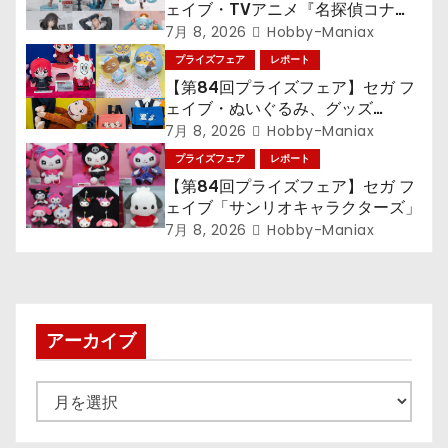
シ
ェイブ・TVアニメ『名探偵コナ
ン』TVアニメ『呪術廻戦』『〈物
7月 8, 2026
Hobby-Maniax
ョ
語〉シリーズ』「初音ミク」
プライズフェア
レポート
【第84回プライズフェア】セガ フ
ン
ェイブ・ぬいぐるみ、グッズ
『LiSA』『ミニオン』『おさるの
7月 8, 2026
Hobby-Maniax
ジョージ』『ポケットモンスター』
プライズフェア
レポート
【第84回プライズフェア】セガ フ
ェイブ「サンリオキャラクターズ」
7月 8, 2026
Hobby-Maniax
アーカイブ
ア
ー