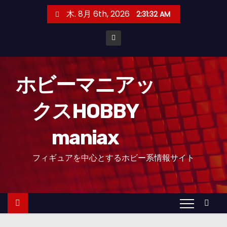
コ
木. 8月 6th, 2026
2:31:33 AM
ン
テ
ン
ツ
へ
ホビーマニアッ
ス
クスHOBBY
キ
ッ
maniax
プ
フィギュアを中心とするホビー系情報サイト