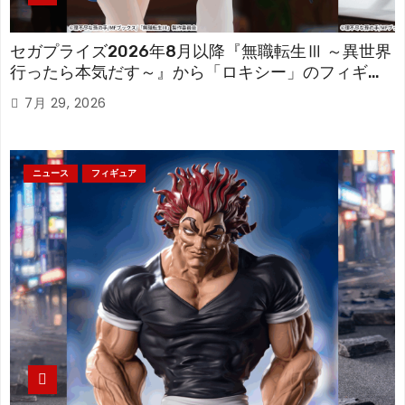
セガプライズ2026年8月以降『無職転生Ⅲ ～異世界
行ったら本気だす～』から「ロキシー」のフィギュ
アが登場！
7月 29, 2026
ニュース
フィギュア