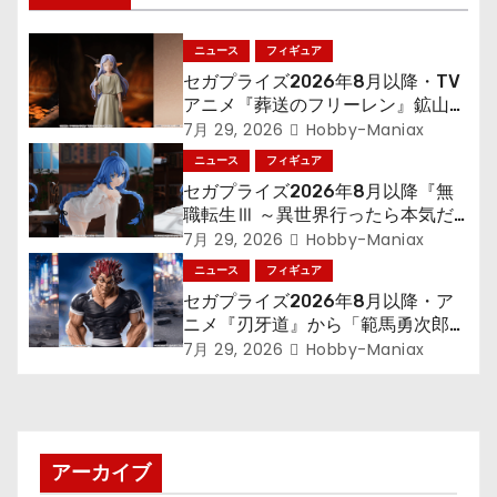
ー
シ
ニュース
フィギュア
セガプライズ2026年8月以降・TV
ョ
アニメ『葬送のフリーレン』鉱山で
300年働くことになっっちゃった
7月 29, 2026
Hobby-Maniax
ン
「フリーレン」を立体化！
ニュース
フィギュア
セガプライズ2026年8月以降『無
職転生Ⅲ ～異世界行ったら本気だ
す～』から「ロキシー」のフィギュ
7月 29, 2026
Hobby-Maniax
アが登場！
ニュース
フィギュア
セガプライズ2026年8月以降・ア
ニメ『刃牙道』から「範馬勇次郎」
が登場ッッ!!
7月 29, 2026
Hobby-Maniax
アーカイブ