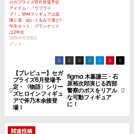
セガプライズ10月登場予定
アイテム・『ラブライ
ブ！』SPMフィギュアは花
陽と凛、ぬいぐるみで凛と1
年生セット、ブランケット
は2年生
2015年10月8日
グッズ
【プレビュー】セガ
投
figma 木暮謙三・石
プライズ6月登場予
原裕次郎演じる西部
稿
定・〈物語〉シリー
警察のボスをリアル
ズヒロインフィギュ
な可動フィギュア
ナ
アで斧乃木余接登
に！
場！
ビ
ゲ
関連投稿