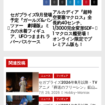
アルカディア『超時
投
セガプライズ9月登場
空要塞マクロス』全
予定『ガールズ&パン
稿
長約40センチ、
ツァー 劇場版』ミ
1/3000完全変形SDF-
カの水着フィギュ
ナ
1 マクロス艦登場！
ア、UFOつままれ ラ
オンライン限定でプ
バーパスケース
ビ
レミアム版も！
ゲ
ー
関連投稿
シ
ニュース
フィギュア
ョ
セガプライズ2026年8月以降・TV
アニメ『葬送のフリーレン』鉱山で
ン
300年働くことになっっちゃった
7月 29, 2026
Hobby-Maniax
「フリーレン」を立体化！
ニュース
フィギュア