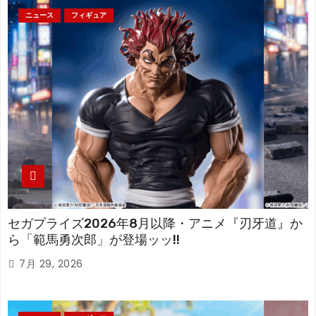
ニュース
フィギュア
セガプライズ2026年8月以降・アニメ『刃牙道』か
ら「範馬勇次郎」が登場ッッ!!
7月 29, 2026