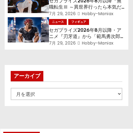
セガプライズ2026年8月以降『無
職転生Ⅲ ～異世界行ったら本気だ
す～』から「ロキシー」のフィギュ
7月 29, 2026
Hobby-Maniax
アが登場！
ニュース
フィギュア
セガプライズ2026年8月以降・ア
ニメ『刃牙道』から「範馬勇次郎」
が登場ッッ!!
7月 29, 2026
Hobby-Maniax
アーカイブ
ア
ー
カ
イ
ブ