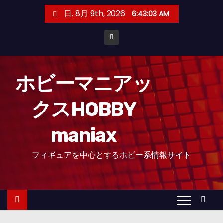
コ
日. 8月 9th, 2026
6:43:04 AM
ン
テ
ン
ツ
へ
ホビーマニアッ
ス
クスHOBBY
キ
ッ
maniax
プ
フィギュアを中心とするホビー系情報サイト