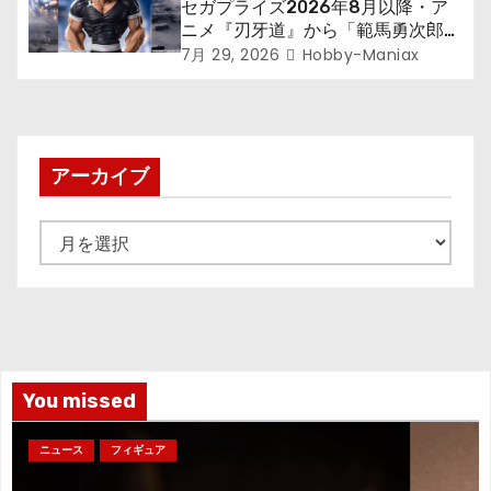
セガプライズ2026年8月以降・ア
ニメ『刃牙道』から「範馬勇次郎」
が登場ッッ!!
7月 29, 2026
Hobby-Maniax
アーカイブ
ア
ー
カ
イ
ブ
You missed
ニュース
フィギュア