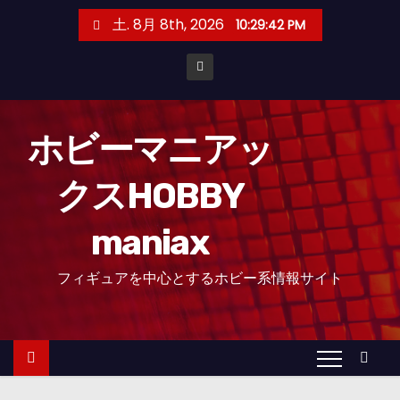
コ
土. 8月 8th, 2026
10:29:43 PM
ン
テ
ン
ツ
へ
ホビーマニアッ
ス
クスHOBBY
キ
ッ
maniax
プ
フィギュアを中心とするホビー系情報サイト