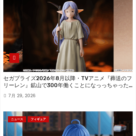
セガプライズ2026年8月以降・TVアニメ『葬送のフ
リーレン』鉱山で300年働くことになっっちゃった
「フリーレン」を立体化！
7月 29, 2026
ニュース
フィギュア