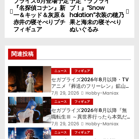
プライズ5月登場予定
予定『ラブライ
稿
『名探偵コナン』新
ブ！』“Snow
一＆キッド＆灰原＆
halation”衣装の穂乃
ナ
赤井の寝そべりプチ
果と海未の寝そべり
フィギュア
ぬいぐるみ
ビ
ゲ
関連投稿
ー
シ
ニュース
フィギュア
セガプライズ2026年8月以降・TV
ョ
アニメ『葬送のフリーレン』鉱山で
300年働くことになっっちゃった
7月 29, 2026
Hobby-Maniax
ン
「フリーレン」を立体化！
ニュース
フィギュア
セガプライズ2026年8月以降『無
職転生Ⅲ ～異世界行ったら本気だ
す～』から「ロキシー」のフィギュ
7月 29, 2026
Hobby-Maniax
アが登場！
ニュース
フィギュア