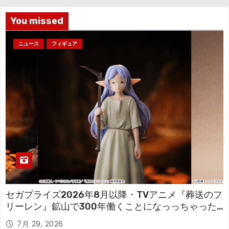
ブ
You missed
ニュース
フィギュア
セガプライズ2026年8月以降・TVアニメ『葬送のフ
リーレン』鉱山で300年働くことになっっちゃった
「フリーレン」を立体化！
7月 29, 2026