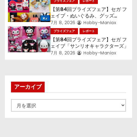
プライズフェア
レポート
【第84回プライズフェア】セガ フ
ェイブ・ぬいぐるみ、グッズ
『LiSA』『ミニオン』『おさるの
7月 8, 2026
Hobby-Maniax
ジョージ』『ポケットモンスター』
プライズフェア
レポート
【第84回プライズフェア】セガ フ
ェイブ「サンリオキャラクターズ」
7月 8, 2026
Hobby-Maniax
アーカイブ
ア
ー
カ
イ