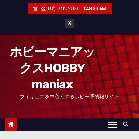
コ
金. 8月 7th, 2026
1:48:36 AM
ン
テ
ン
ツ
へ
ホビーマニアッ
ス
クスHOBBY
キ
ッ
maniax
プ
フィギュアを中心とするホビー系情報サイト