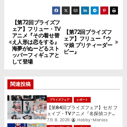
【第72回プライズフ
投
ェア】フリュー・TV
【第72回プライズフ
稿
アニメ『その着せ替
ェア】フリュー『ウ
え人形は恋をする』
マ娘 プリティーダー
ナ
海夢がぬーどるスト
ビー』
ッパーフィギュアと
ビ
して登場
ゲ
ー
関連投稿
シ
プライズフェア
レポート
ョ
【第84回プライズフェア】セガ フ
ェイブ・TVアニメ『名探偵コナ
ン
ン』TVアニメ『呪術廻戦』『〈物
7月 8, 2026
Hobby-Maniax
語〉シリーズ』「初音ミク」