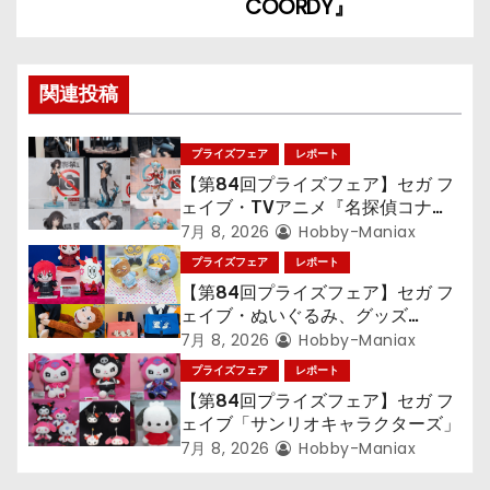
COORDY』
ン
関連投稿
プライズフェア
レポート
【第84回プライズフェア】セガ フ
ェイブ・TVアニメ『名探偵コナ
ン』TVアニメ『呪術廻戦』『〈物
7月 8, 2026
Hobby-Maniax
語〉シリーズ』「初音ミク」
プライズフェア
レポート
【第84回プライズフェア】セガ フ
ェイブ・ぬいぐるみ、グッズ
『LiSA』『ミニオン』『おさるの
7月 8, 2026
Hobby-Maniax
ジョージ』『ポケットモンスター』
プライズフェア
レポート
【第84回プライズフェア】セガ フ
ェイブ「サンリオキャラクターズ」
7月 8, 2026
Hobby-Maniax