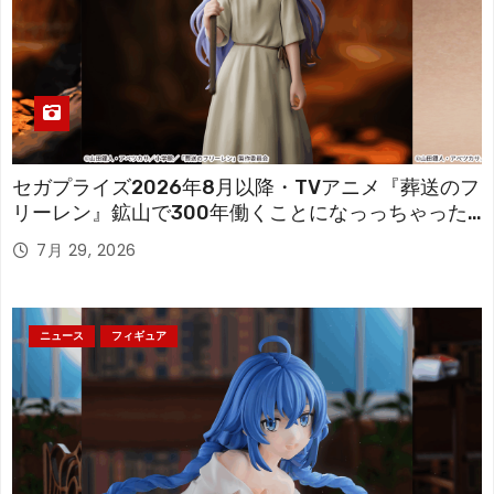
セガプライズ2026年8月以降・TVアニメ『葬送のフ
リーレン』鉱山で300年働くことになっっちゃった
「フリーレン」を立体化！
7月 29, 2026
ニュース
フィギュア