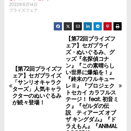
2022年6月14日
プライズフェア
【第72回プライズフ
投
ェア】セガプライ
稿
ズ・ぬいぐるみ、グ
ッズ『名探偵コナ
ナ
ン』『この素晴らし
【第72回プライズフ
い世界に爆焔を！』
ェア】セガプライズ
ビ
『終末のワルキュー
「サンリオキャラク
レⅡ』『プロジェク
ゲ
ターズ」人気キャラ
トセカイ カラフルス
クターのぬいぐるみ
テージ！ feat. 初音ミ
ー
が続々登場！
ク』『ゼルダの伝
説 ティアーズ オブ
シ
ザ キングダム』『ド
ョ
ラえもん』『ANIMAL