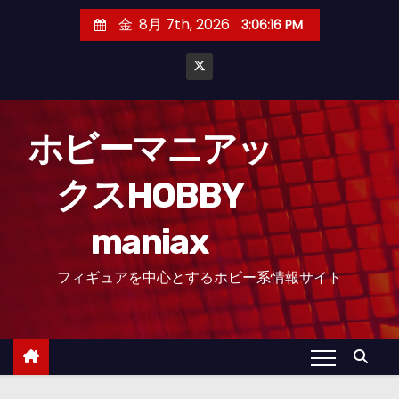
コ
金. 8月 7th, 2026
3:06:17 PM
ン
テ
ン
ツ
へ
ホビーマニアッ
ス
クスHOBBY
キ
ッ
maniax
プ
フィギュアを中心とするホビー系情報サイト