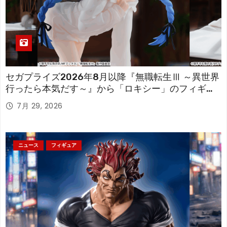
セガプライズ2026年8月以降『無職転生Ⅲ ～異世界
行ったら本気だす～』から「ロキシー」のフィギュ
アが登場！
7月 29, 2026
ニュース
フィギュア