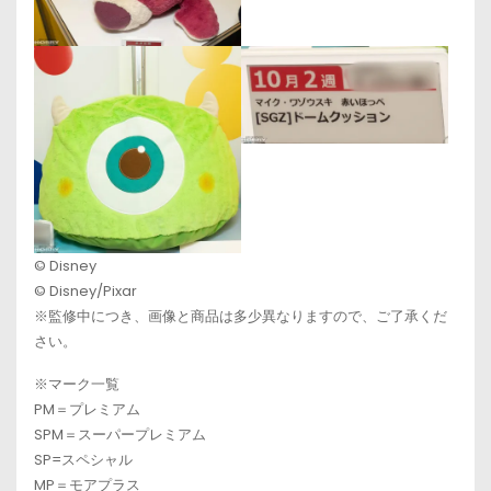
© Disney
© Disney/Pixar
※監修中につき、画像と商品は多少異なりますので、ご了承くだ
さい。
※マーク一覧
PM＝プレミアム
SPM＝スーパープレミアム
SP=スペシャル
MP＝モアプラス