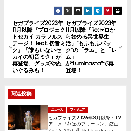
セガプライズ2023年
セガプライズ2023年
投
11月以降『プロジェク
11月以降『Re:ゼロか
稿
トセカイ カラフルス
ら始める異世界生
テージ！ feat. 初音ミ
活』”もふもふパッ
ナ
ク』「誰もいないセ
ク”の「ラム」と「レ
カイの初音ミク」が
ム」
ビ
再登場、グッズやぬ
が“Luminasta”で再
いぐるみも！
登場！
ゲ
ー
関連投稿
シ
ョ
ニュース
フィギュア
セガプライズ2026年8月以降・TV
ン
アニメ『葬送のフリーレン』鉱山で
300年働くことになっっちゃった
7月 29, 2026
Hobby-Maniax