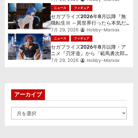
「フリーレン」を立体化！
ニュース
フィギュア
セガプライズ2026年8月以降『無
職転生Ⅲ ～異世界行ったら本気だ
す～』から「ロキシー」のフィギュ
7月 29, 2026
Hobby-Maniax
アが登場！
ニュース
フィギュア
セガプライズ2026年8月以降・ア
ニメ『刃牙道』から「範馬勇次郎」
が登場ッッ!!
7月 29, 2026
Hobby-Maniax
アーカイブ
ア
ー
カ
イ