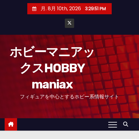
コ
月. 8月 10th, 2026
3:29:52 PM
ン
テ
ン
ツ
へ
ホビーマニアッ
ス
クスHOBBY
キ
ッ
maniax
プ
フィギュアを中心とするホビー系情報サイト