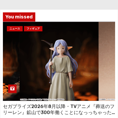
ブ
You missed
ニュース
フィギュア
セガプライズ2026年8月以降・TVアニメ『葬送のフ
リーレン』鉱山で300年働くことになっっちゃった