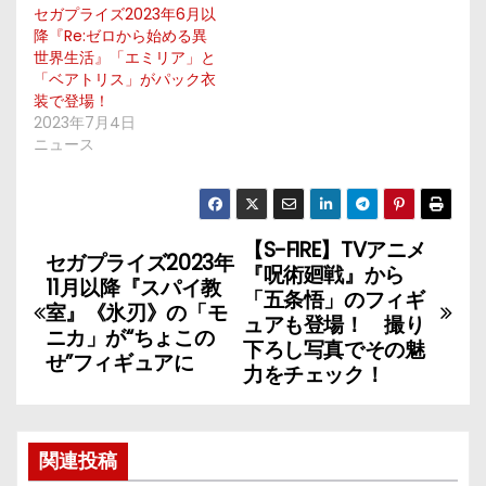
セガプライズ2023年6月以
降『Re:ゼロから始める異
世界生活』「エミリア」と
「ベアトリス」がパック衣
装で登場！
2023年7月4日
ニュース
【S-FIRE】TVアニメ
投
セガプライズ2023年
『呪術廻戦』から
11月以降『スパイ教
稿
「五条悟」のフィギ
室』《氷刃》の「モ
ュアも登場！ 撮り
ニカ」が“ちょこの
ナ
下ろし写真でその魅
せ”フィギュアに
力をチェック！
ビ
ゲ
関連投稿