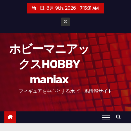
コ
日. 8月 9th, 2026
7:15:32 AM
ン
テ
ン
ツ
へ
ホビーマニアッ
ス
クスHOBBY
キ
ッ
maniax
プ
フィギュアを中心とするホビー系情報サイト