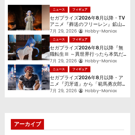
ー
シ
ニュース
フィギュア
セガプライズ2026年8月以降・TV
ョ
アニメ『葬送のフリーレン』鉱山で
300年働くことになっっちゃった
7月 29, 2026
Hobby-Maniax
ン
「フリーレン」を立体化！
ニュース
フィギュア
セガプライズ2026年8月以降『無
職転生Ⅲ ～異世界行ったら本気だ
す～』から「ロキシー」のフィギュ
7月 29, 2026
Hobby-Maniax
アが登場！
ニュース
フィギュア
セガプライズ2026年8月以降・ア
ニメ『刃牙道』から「範馬勇次郎」
が登場ッッ!!
7月 29, 2026
Hobby-Maniax
アーカイブ