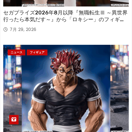
セガプライズ2026年8月以降『無職転生Ⅲ ～異世界
行ったら本気だす～』から「ロキシー」のフィギュ
アが登場！
7月 29, 2026
ニュース
フィギュア