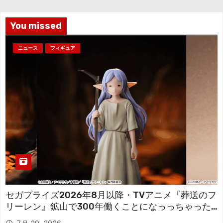
ブ
You missed
ニュース
フィギュア
セガプライズ2026年8月以降・TVアニメ『葬送のフ
リーレン』鉱山で300年働くことになっっちゃった
「フリーレン」を立体化！