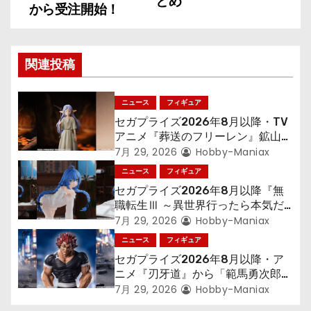
とめ
から受注開始！
ナ
ビ
関連投稿
ゲ
ニュース
フィギュア
ー
セガプライズ2026年8月以降・TV
シ
アニメ『葬送のフリーレン』鉱山で
300年働くことになっっちゃった
7月 29, 2026
Hobby-Maniax
ョ
「フリーレン」を立体化！
ニュース
フィギュア
セガプライズ2026年8月以降『無
ン
職転生Ⅲ ～異世界行ったら本気だ
す～』から「ロキシー」のフィギュ
7月 29, 2026
Hobby-Maniax
アが登場！
ニュース
フィギュア
セガプライズ2026年8月以降・ア
ニメ『刃牙道』から「範馬勇次郎」
が登場ッッ!!
7月 29, 2026
Hobby-Maniax