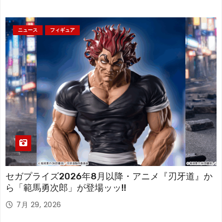
ニュース
フィギュア
セガプライズ2026年8月以降・アニメ『刃牙道』か
ら「範馬勇次郎」が登場ッッ!!
7月 29, 2026