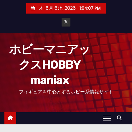
コ
木. 8月 6th, 2026
1:04:08 PM
ン
テ
ン
ツ
へ
ホビーマニアッ
ス
クスHOBBY
キ
ッ
maniax
プ
フィギュアを中心とするホビー系情報サイト