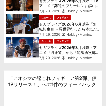
セガプライズ2026年8月以降・TV
シ
アニメ『葬送のフリーレン』鉱山で
300年働くことになっっちゃった
7月 29, 2026
Hobby-Maniax
ョ
「フリーレン」を立体化！
ニュース
フィギュア
セガプライズ2026年8月以降『無
ン
職転生Ⅲ ～異世界行ったら本気だ
す～』から「ロキシー」のフィギュ
7月 29, 2026
Hobby-Maniax
アが登場！
ニュース
フィギュア
セガプライズ2026年8月以降・ア
ニメ『刃牙道』から「範馬勇次郎」
が登場ッッ!!
7月 29, 2026
Hobby-Maniax
「アオシマの艦これフィギュア第2弾、伊
19リリース！」への1件のフィードバック