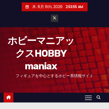
コ
木. 8月 6th, 2026
2:53:56 AM
ン
テ
ン
ツ
へ
ホビーマニアッ
ス
クスHOBBY
キ
ッ
maniax
プ
フィギュアを中心とするホビー系情報サイト