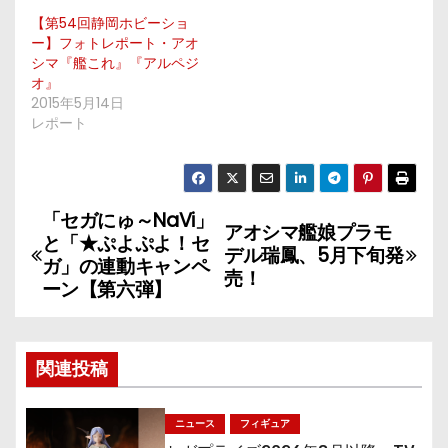
【第54回静岡ホビーショ
ー】フォトレポート・アオ
シマ『艦これ』『アルペジ
オ』
2015年5月14日
レポート
「セガにゅ～NaVi」
投
アオシマ艦娘プラモ
と「★ぷよぷよ！セ
デル瑞鳳、5月下旬発
稿
ガ」の連動キャンペ
売！
ーン【第六弾】
ナ
ビ
関連投稿
ゲ
ニュース
フィギュア
ー