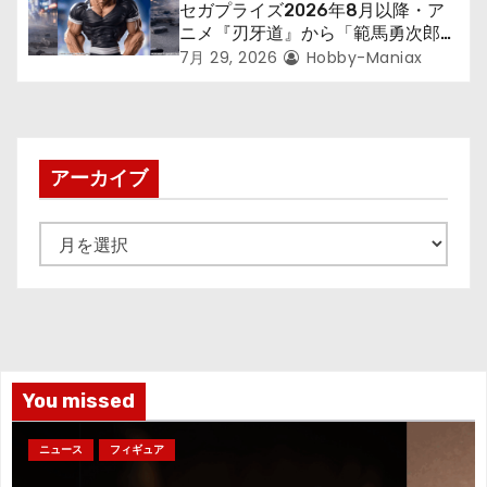
セガプライズ2026年8月以降・ア
ニメ『刃牙道』から「範馬勇次郎」
が登場ッッ!!
7月 29, 2026
Hobby-Maniax
アーカイブ
ア
ー
カ
イ
ブ
You missed
ニュース
フィギュア