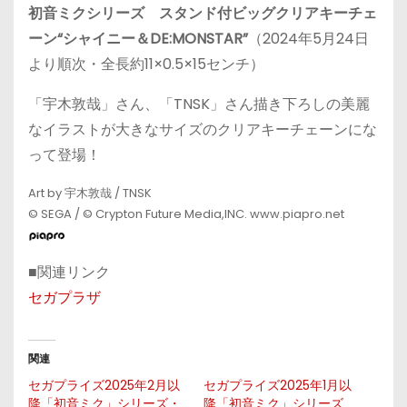
初音ミクシリーズ スタンド付ビッグクリアキーチェ
ーン“シャイニー＆DE:MONSTAR”
（2024年5月24日
より順次・全長約11×0.5×15センチ）
「宇木敦哉」さん、「TNSK」さん描き下ろしの美麗
なイラストが大きなサイズのクリアキーチェーンにな
って登場！
Art by 宇木敦哉 / TNSK
© SEGA / © Crypton Future Media,INC. www.piapro.net
■関連リンク
セガプラザ
関連
セガプライズ2025年2月以
セガプライズ2025年1月以
降「初音ミク」シリーズ・
降「初音ミク」シリーズ