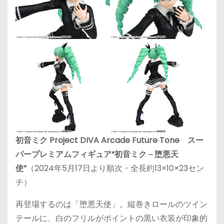
初音ミク Project DIVA Arcade Future Tone スー
パープレミアムフィギュア“初音ミク－堕悪天
使”
（2024年5月17日より順次・全長約13×10×23セン
チ）
再登場するのは「堕悪天使」。縦巻きロールのツイン
テールに、白のフリルがポイントの黒い衣装が印象的