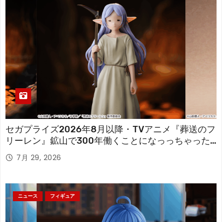
セガプライズ2026年8月以降・TVアニメ『葬送のフ
リーレン』鉱山で300年働くことになっっちゃった
「フリーレン」を立体化！
7月 29, 2026
ニュース
フィギュア