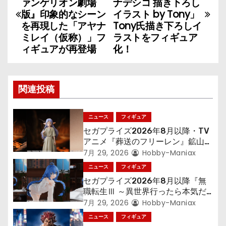
稿
ァンゲリオン劇場
ナデシコ 描き下ろし
版』印象的なシーン
イラスト by Tony」
ナ
を再現した「アヤナ
Tony氏描き下ろしイ
ミレイ（仮称）」フ
ラストをフィギュア
ビ
ィギュアが再登場
化！
ゲ
ー
関連投稿
シ
ニュース
フィギュア
ョ
セガプライズ2026年8月以降・TV
アニメ『葬送のフリーレン』鉱山で
ン
300年働くことになっっちゃった
7月 29, 2026
Hobby-Maniax
「フリーレン」を立体化！
ニュース
フィギュア
セガプライズ2026年8月以降『無
職転生Ⅲ ～異世界行ったら本気だ
す～』から「ロキシー」のフィギュ
7月 29, 2026
Hobby-Maniax
アが登場！
ニュース
フィギュア