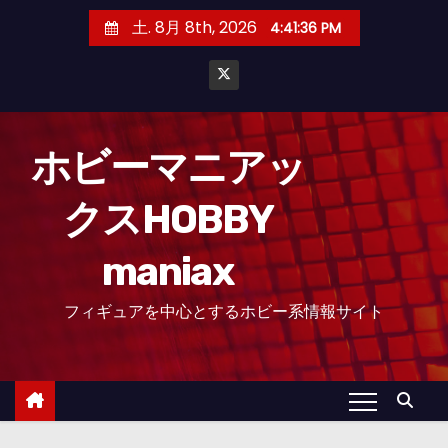
コ
土. 8月 8th, 2026
4:41:37 PM
ン
テ
ン
ツ
へ
ホビーマニアッ
ス
クスHOBBY
キ
ッ
maniax
プ
フィギュアを中心とするホビー系情報サイト