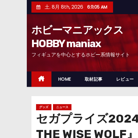
コ
土. 8月 8th, 2026
6:11:07 AM
ン
テ
ホビーマニアックス
ン
ツ
HOBBY maniax
へ
フィギュアを中心とするホビー系情報サイト
ス
キ
ッ
HOME
取材記事
レビュー
プ
グッズ
ニュース
セガプライズ2024
THE WISE W