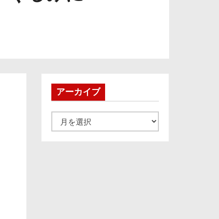
アーカイブ
ア
ー
カ
イ
ブ