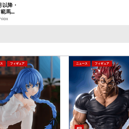
月以降・
「範馬勇
niax
ス
フィギュア
ニュース
フィギュア