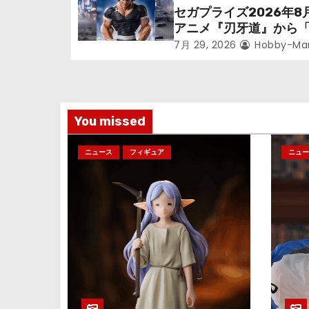
立体化！
セガプライズ2026年8
ョ
アニメ『刃牙道』から
次郎」が登場ッッ!!
ン
7月 29, 2026
Hobby-Ma
You missed
ニュース
フィギュア
ニュー