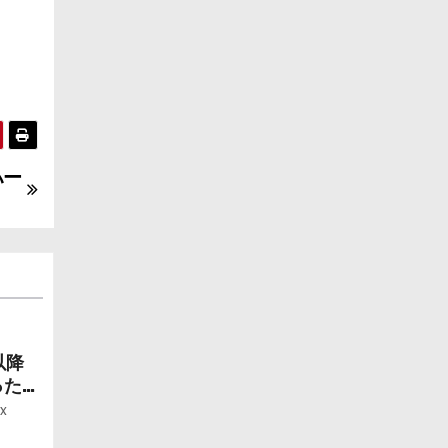
ハー
以降
ったら
ー」
x