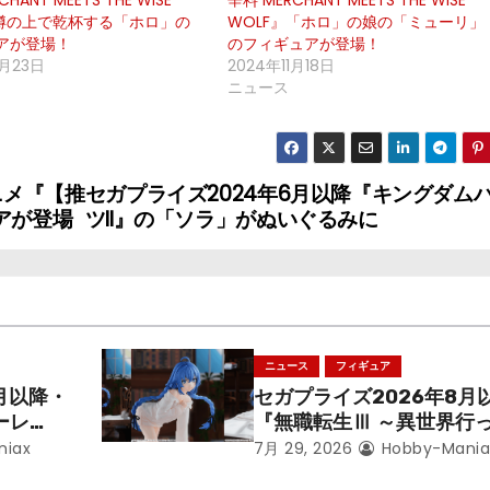
HANT MEETS THE WISE
辛料 MERCHANT MEETS THE WISE
』樽の上で乾杯する「ホロ」の
WOLF』「ホロ」の娘の「ミューリ」
アが登場！
のフィギュアが登場！
9月23日
2024年11月18日
ニュース
ニメ『【推
セガプライズ2024年6月以降『キングダム
アが登場
ツII』の「ソラ」がぬいぐるみに
ニュース
フィギュア
月以降・
セガプライズ2026年8月
ーレ
『無職転生Ⅲ ～異世界行
ことにな
本気だす～』から「ロキシ
niax
7月 29, 2026
Hobby-Mania
レン」を
のフィギュアが登場！