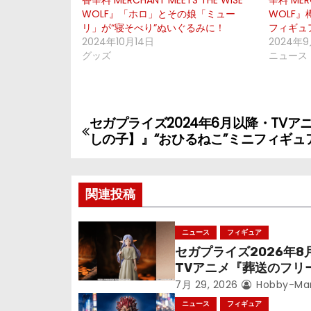
香辛料 MERCHANT MEETS THE WISE
辛料 MERC
WOLF』「ホロ」とその娘「ミュー
WOLF
リ」が“寝そべり”ぬいぐるみに！
フィギュ
2024年10月14日
2024年
グッズ
ニュース
セガプライズ2024年6月以降・TVア
投
しの子】』“おひるねこ”ミニフィギュ
稿
ナ
関連投稿
ビ
ニュース
フィギュア
ゲ
セガプライズ2026年8
TVアニメ『葬送のフリ
ー
ン』鉱山で300年働く
7月 29, 2026
Hobby-Ma
シ
っっちゃった「フリー
ニュース
フィギュア