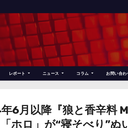
レポート
ニュース
コラム
お問い合わ
年6月以降『狼と香辛料 MER
OLF』「ホロ」が“寝そべり”