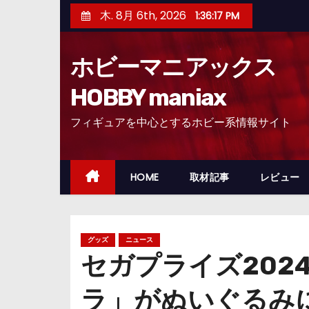
コ
木. 8月 6th, 2026
1:36:18 PM
ン
テ
ホビーマニアックス
ン
ツ
HOBBY maniax
へ
フィギュアを中心とするホビー系情報サイト
ス
キ
ッ
HOME
取材記事
レビュー
プ
グッズ
ニュース
セガプライズ202
ラ」がぬいぐるみ