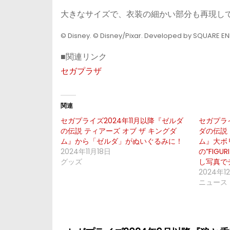
大きなサイズで、衣装の細かい部分も再現し
© Disney. © Disney/Pixar. Developed by SQUARE EN
■関連リンク
セガプラザ
関連
セガプライズ2024年11月以降『ゼルダ
セガプライ
の伝説 ティアーズ オブ ザ キングダ
ダの伝説 
ム』から「ゼルダ」がぬいぐるみに！
ム』大ボ
2024年11月18日
の”FIG
グッズ
し写真で
2024年1
ニュース