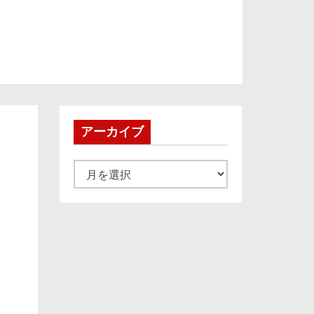
アーカイブ
ア
ー
カ
イ
ブ