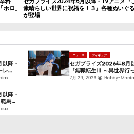
香辛料
セガプライズ2024年6月以降・TVアニメ『
F』「ホロ」
素晴らしい世界に祝福を！３』各種ぬいぐ
が登場
ニュース
フィギュア
月以降・
セガプライズ2026年8月
ーレ
『無職転生Ⅲ ～異世界行
ことにな
本気だす～』から「ロキシ
niax
7月 29, 2026
Hobby-Mania
レン」を
のフィギュアが登場！
月以降・
「範馬勇
niax