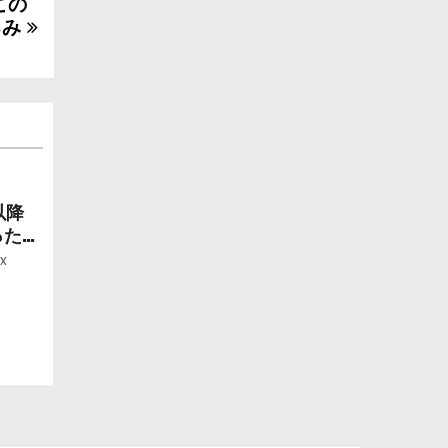
この
るみ
以降
ったら
ー」
x