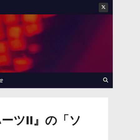
せ
ーツII』の「ソ