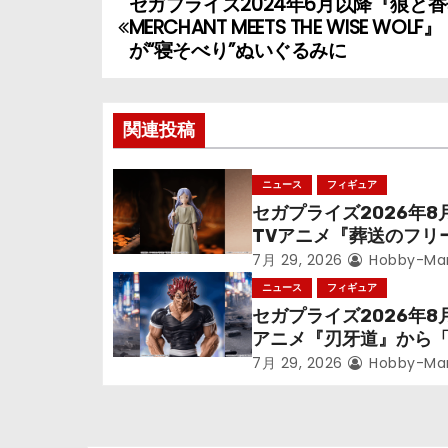
セガプライズ2024年6月以降『狼と
投
MERCHANT MEETS THE WISE WOL
稿
が“寝そべり”ぬいぐるみに
ナ
関連投稿
ビ
ゲ
ニュース
フィギュア
セガプライズ2026年8
ー
TVアニメ『葬送のフリ
シ
ン』鉱山で300年働く
7月 29, 2026
Hobby-Ma
っっちゃった「フリー
ニュース
フィギュア
ョ
立体化！
セガプライズ2026年8
アニメ『刃牙道』から
ン
次郎」が登場ッッ!!
7月 29, 2026
Hobby-Ma