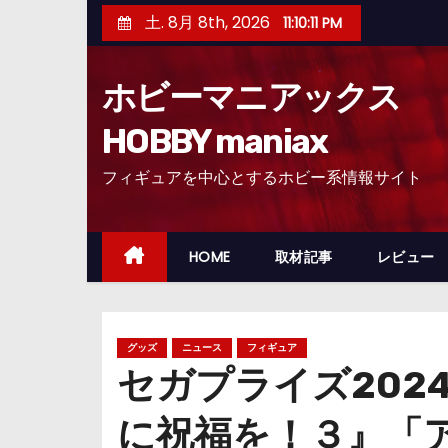
コ
土. 8月 8th, 2026
11:10:13 PM
ン
テ
ホビーマニアックス
ン
ツ
HOBBY maniax
へ
フィギュアを中心とするホビー系情報サイト
ス
キ
ッ
HOME
取材記事
レビュー
プ
グッズ
ニュース
フィギュア
セガプライズ202
に祝福を！３』「