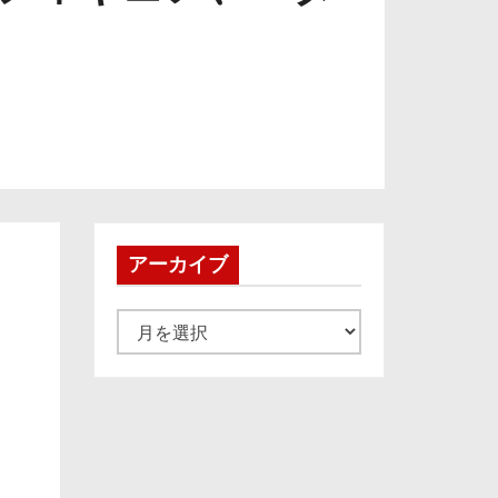
アーカイブ
ア
ー
カ
イ
ブ