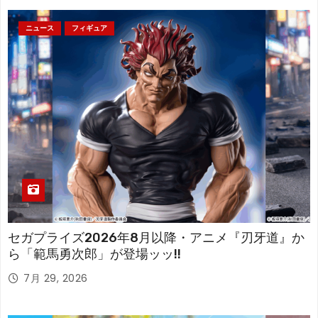
ニュース
フィギュア
セガプライズ2026年8月以降・アニメ『刃牙道』か
ら「範馬勇次郎」が登場ッッ!!
7月 29, 2026