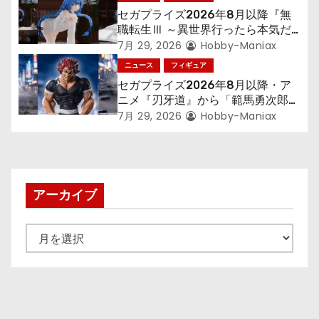
セガプライズ2026年8月以降『無
職転生Ⅲ ～異世界行ったら本気だ
す～』から「ロキシー」のフィギュ
7月 29, 2026
Hobby-Maniax
アが登場！
ニュース
フィギュア
セガプライズ2026年8月以降・ア
ニメ『刃牙道』から「範馬勇次郎」
が登場ッッ!!
7月 29, 2026
Hobby-Maniax
アーカイブ
ア
ー
カ
イ
ブ