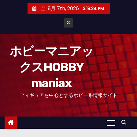
コ
金. 8月 7th, 2026
3:18:35 PM
ン
テ
ン
ツ
へ
ホビーマニアッ
ス
クスHOBBY
キ
ッ
maniax
プ
フィギュアを中心とするホビー系情報サイト