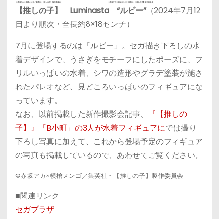
【推しの子】 Luminasta “ルビー”
（2024年7月12
日より順次・全長約8×18センチ）
7月に登場するのは「ルビー」。セガ描き下ろしの水
着デザインで、うさぎをモチーフにしたポーズに、フ
リルいっぱいの水着、シワの造形やグラデ塗装が施さ
れたパレオなど、見どころいっぱいのフィギュアにな
っています。
なお、以前掲載した新作撮影会記事、
『【推しの
子】』「B小町」の3人が水着フィギュアに
では撮り
下ろし写真に加えて、これから登場予定のフィギュア
の写真も掲載しているので、あわせてご覧ください。
©赤坂アカ×横槍メンゴ／集英社・【推しの子】製作委員会
■関連リンク
セガプラザ