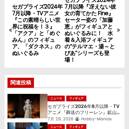
セガプライズ2024年
投
セガプライズ2024年
7月以降『冴えない彼
稿
7月以降・TVアニメ
女の育てかた Fine』
『この素晴らしい世
セーター姿の「加藤
ナ
界に祝福を！３』
恵」がフィギュアと
「アクア」と「めぐ
ぬいぐるみに！ 水
ビ
みん」のフィギュ
着＆入浴フィギュア
ア、「ダクネス」の
の“テルマエ・湯～と
ゲ
ぬいぐるみ
ぴあ”シリーズも登
場！
ー
シ
関連投稿
ョ
ン
ニュース
フィギュア
セガプライズ2026年8月以降・TV
アニメ『葬送のフリーレン』鉱山で
300年働くことになっっちゃった
7月 29, 2026
Hobby-Maniax
「フリーレン」を立体化！
ニュース
フィギュア