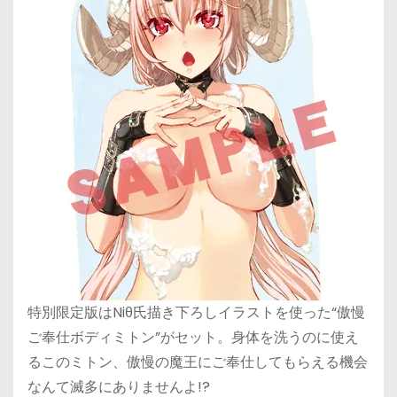
特別限定版はNiθ氏描き下ろしイラストを使った“傲慢
ご奉仕ボディミトン”がセット。身体を洗うのに使え
るこのミトン、傲慢の魔王にご奉仕してもらえる機会
なんて滅多にありませんよ!?