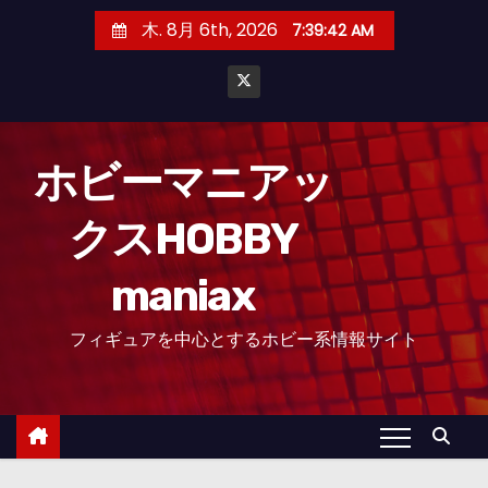
コ
木. 8月 6th, 2026
7:39:44 AM
ン
テ
ン
ツ
へ
ホビーマニアッ
ス
クスHOBBY
キ
ッ
maniax
プ
フィギュアを中心とするホビー系情報サイト