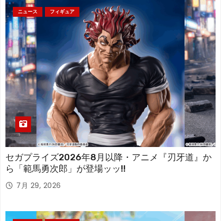
ニュース
フィギュア
セガプライズ2026年8月以降・アニメ『刃牙道』か
ら「範馬勇次郎」が登場ッッ!!
7月 29, 2026