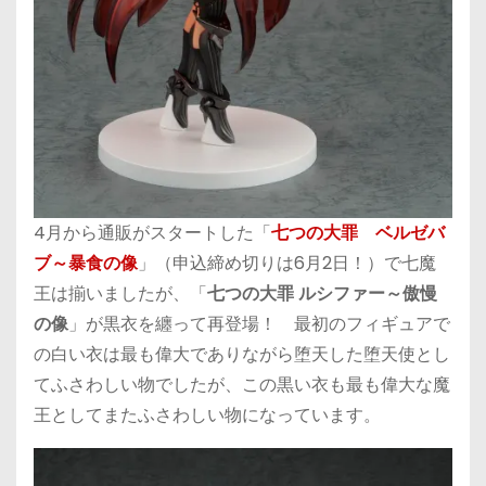
4月から通販がスタートした「
七つの大罪 ベルゼバ
ブ～暴食の像
」（申込締め切りは6月2日！）で七魔
王は揃いましたが、「
七つの大罪 ルシファー～傲慢
の像
」が黒衣を纏って再登場！ 最初のフィギュアで
の白い衣は最も偉大でありながら堕天した堕天使とし
てふさわしい物でしたが、この黒い衣も最も偉大な魔
王としてまたふさわしい物になっています。