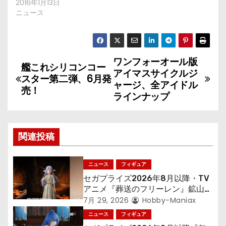
2016年1月13日
ニュース
ワンフォーオール版
投
艦これシリコンコー
アイマスサイクルジ
スター第二弾、6月発
稿
ャージ、全アイドル
売！
ラインナップ
ナ
ビ
関連投稿
ゲ
ニュース
フィギュア
ー
セガプライズ2026年8月以降・TV
シ
アニメ『葬送のフリーレン』鉱山で
300年働くことになっっちゃった
7月 29, 2026
Hobby-Maniax
ョ
「フリーレン」を立体化！
ニュース
フィギュア