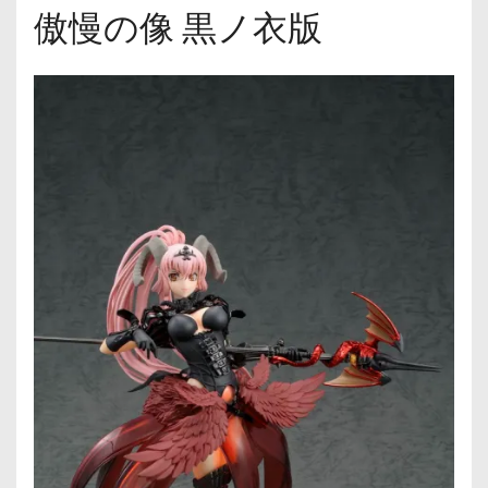
傲慢の像 黒ノ衣版