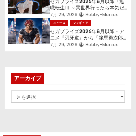
セガプライズ2026年8月以降『無
ン
職転生Ⅲ ～異世界行ったら本気だ
す～』から「ロキシー」のフィギュ
7月 29, 2026
Hobby-Maniax
アが登場！
ニュース
フィギュア
セガプライズ2026年8月以降・ア
ニメ『刃牙道』から「範馬勇次郎」
が登場ッッ!!
7月 29, 2026
Hobby-Maniax
アーカイブ
ア
ー
カ
イ
ブ