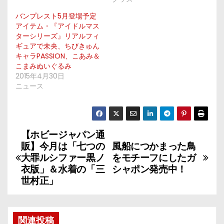
バンプレスト5月登場予定
アイテム・『アイドルマス
ターシリーズ』リアルフィ
ギュアで未央、ちびきゅん
キャラPASSION、こあみ＆
こまみぬいぐるみ
2015年4月30日
ニュース
【ホビージャパン通
投
販】今月は「七つの
風船につかまった鳥
稿
大罪ルシファー黒ノ
をモチーフにしたガ
衣版」＆水着の「三
シャポン発売中！
ナ
世村正」
ビ
ゲ
関連投稿