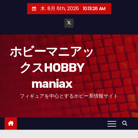
コ
木. 8月 6th, 2026
10:13:27 AM
ン
テ
ン
ツ
へ
ホビーマニアッ
ス
クスHOBBY
キ
ッ
maniax
プ
フィギュアを中心とするホビー系情報サイト