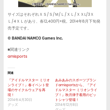
サイズはそれぞれＸＳ/Ｓ/Ｍ/Ｌ/ＸＬ/ＸＸL/3Ｘ
Ｌ/4ＸＬがあり、各12,400円+税。2014年8月下旬発
売予定です。
© BANDAI NAMCO Games Inc.
■関連リンク
amisports
関連
『アイドルマスター ミリオ
あみあみのスポーツブラン
ンライブ！』春イベント登
ドamisportsから、『アイ
場のサイクルウェアを再
ドルマスター ミリオンライ
現！
ブ！』秋月律子着用のピッ
2014年4月30日
トシャツ登場！
グッズ
2014年12月8日
グッズ