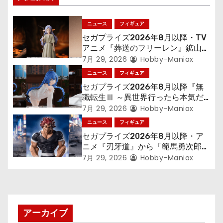
ー
ニュース
フィギュア
シ
セガプライズ2026年8月以降・TV
アニメ『葬送のフリーレン』鉱山で
ョ
300年働くことになっっちゃった
7月 29, 2026
Hobby-Maniax
「フリーレン」を立体化！
ニュース
フィギュア
ン
セガプライズ2026年8月以降『無
職転生Ⅲ ～異世界行ったら本気だ
す～』から「ロキシー」のフィギュ
7月 29, 2026
Hobby-Maniax
アが登場！
ニュース
フィギュア
セガプライズ2026年8月以降・ア
ニメ『刃牙道』から「範馬勇次郎」
が登場ッッ!!
7月 29, 2026
Hobby-Maniax
アーカイブ