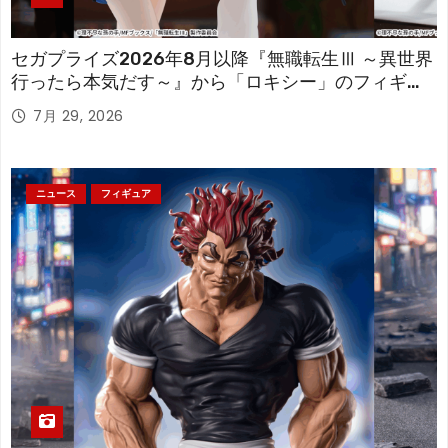
セガプライズ2026年8月以降『無職転生Ⅲ ～異世界
行ったら本気だす～』から「ロキシー」のフィギュ
アが登場！
7月 29, 2026
ニュース
フィギュア