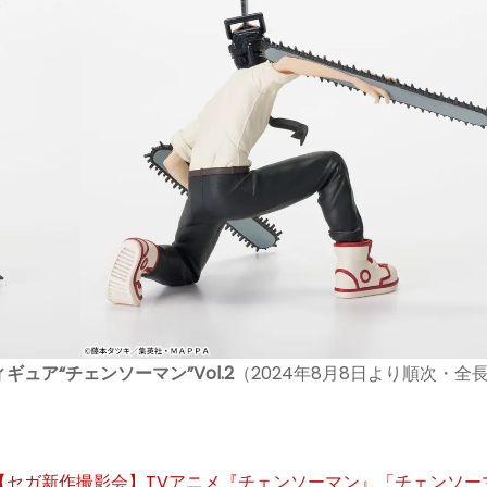
ア“チェンソーマン”Vol.2
（2024年8月8日より順次・全
【セガ新作撮影会】TVアニメ『チェンソーマン』「チェンソー