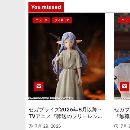
You missed
ニュース
フィギュア
ニュー
セガプライズ2026年8月以降・
セガプ
TVアニメ『葬送のフリーレン』
『無職
鉱山で300年働くことになっっ
本気だ
7月 29, 2026
7月 2
ちゃった「フリーレン」を立体
のフィ