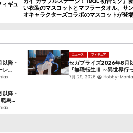
カイ カラフルステージ！ feat. 初音ミク』
フィギュ
い衣装のマスコットとマフラータオル、サ
オキャラクターズコラボのマスコットが登
ニュース
フィギュア
月以降・
セガプライズ2026年8月
ーレ
『無職転生Ⅲ ～異世界行
ことにな
本気だす～』から「ロキシ
niax
7月 29, 2026
Hobby-Mania
レン」を
のフィギュアが登場！
月以降・
「範馬勇
niax