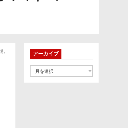
場。
アーカイブ
ア
ー
カ
イ
ブ