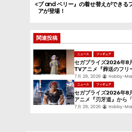
ブ and ベリー』の着せ替えができる
稿
アが登場！
ナ
ビ
関連投稿
ゲ
ニュース
フィギュア
ー
セガプライズ2026年8
シ
TVアニメ『葬送のフリ
ン』鉱山で300年働く
7月 29, 2026
Hobby-Ma
ョ
っっちゃった「フリー
ニュース
フィギュア
立体化！
セガプライズ2026年8
ン
アニメ『刃牙道』から
次郎」が登場ッッ!!
7月 29, 2026
Hobby-Ma