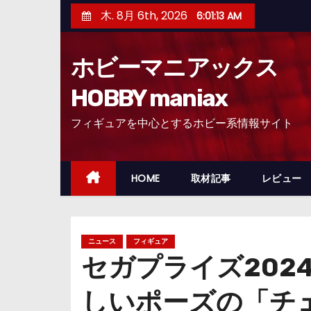
コ
木. 8月 6th, 2026
6:01:15 AM
ン
テ
ホビーマニアックス
ン
ツ
HOBBY maniax
へ
フィギュアを中心とするホビー系情報サイト
ス
キ
ッ
HOME
取材記事
レビュー
プ
ニュース
フィギュア
セガプライズ202
しいポーズの「チ