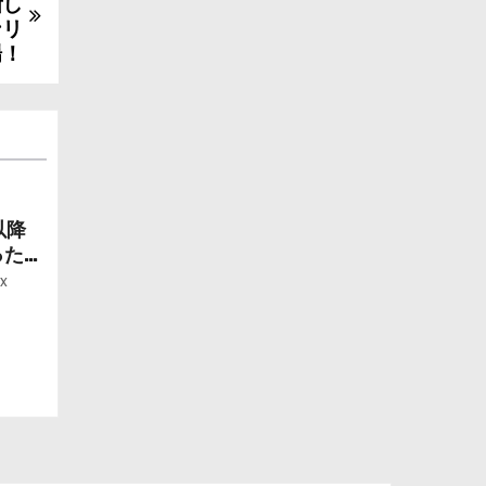
新し
ンリ
場！
以降
ったら
ー」
x