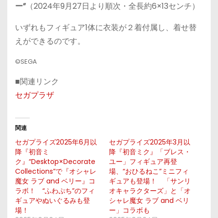
ー”
（2024年9月27日より順次・全長約6×13センチ）
いずれもフィギュア1体に衣装が２着付属し、着せ替
えができるのです。
©SEGA
■関連リンク
セガプラザ
関連
セガプライズ2025年6月以
セガプライズ2025年3月以
降『初音ミ
降『初音ミク』「ブレス・
ク』“Desktop×Decorate
ユー」フィギュア再登
Collections”で『オシャレ
場、“おひるねこ”ミニフィ
魔女 ラブ and ベリー』コ
ギュアも登場！ 「サンリ
ラボ！ “ふわぷち”のフィ
オキャラクターズ」と「オ
ギュアやぬいぐるみも登
シャレ魔女 ラブ and ベリ
場！
ー」コラボも