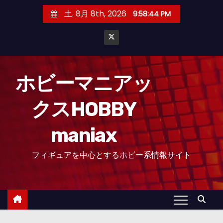
コ
土. 8月 8th, 2026
9:58:45 PM
ン
テ
ン
ツ
へ
ホビーマニアッ
ス
クスHOBBY
キ
ッ
maniax
プ
フィギュアを中心とするホビー系情報サイト