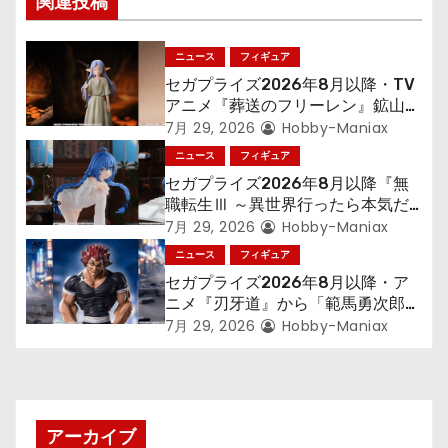
関連投稿
ー
シ
ニュース
フィギュア
セガプライズ2026年8月以降・TV
ョ
アニメ『葬送のフリーレン』鉱山で
300年働くことになっっちゃった
7月 29, 2026
Hobby-Maniax
ン
「フリーレン」を立体化！
ニュース
フィギュア
セガプライズ2026年8月以降『無
職転生Ⅲ ～異世界行ったら本気だ
す～』から「ロキシー」のフィギュ
7月 29, 2026
Hobby-Maniax
アが登場！
ニュース
フィギュア
セガプライズ2026年8月以降・ア
ニメ『刃牙道』から「範馬勇次郎」
が登場ッッ!!
7月 29, 2026
Hobby-Maniax
アーカイブ