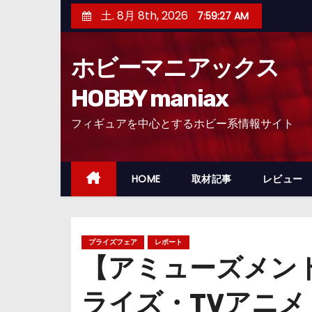
コ
土. 8月 8th, 2026
7:59:29 AM
ン
テ
ホビーマニアックス
ン
ツ
HOBBY maniax
へ
フィギュアを中心とするホビー系情報サイト
ス
キ
ッ
HOME
取材記事
レビュー
プ
プライズフェア
レポート
【アミューズメン
ライズ・TVアニメ『