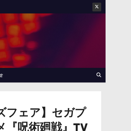
せ
ズフェア】セガプ
ニメ『呪術廻戦』TV