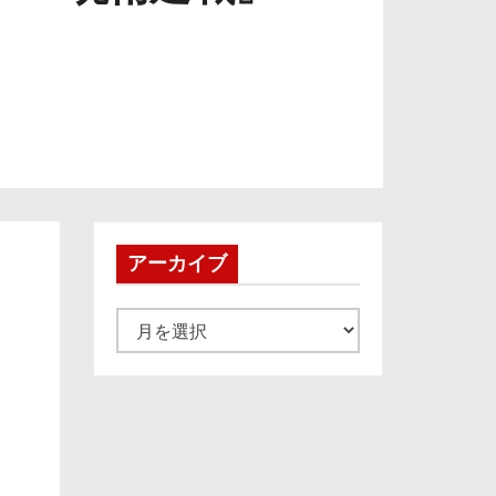
アーカイブ
ア
ー
カ
イ
ブ