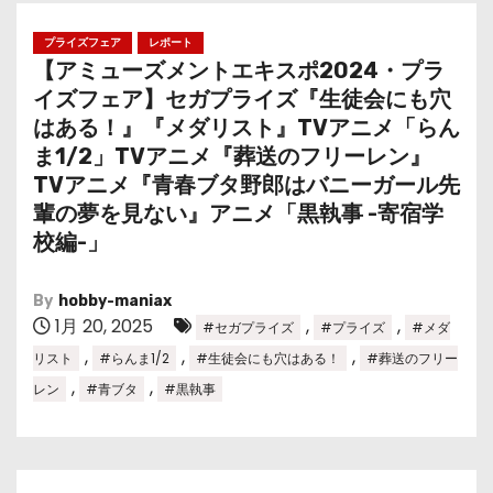
プライズフェア
レポート
【アミューズメントエキスポ2024・プラ
イズフェア】セガプライズ『生徒会にも穴
はある！』『メダリスト』TVアニメ「らん
ま1/2」TVアニメ『葬送のフリーレン』
TVアニメ『青春ブタ野郎はバニーガール先
輩の夢を見ない』アニメ「黒執事 -寄宿学
校編-」
By
hobby-maniax
1月 20, 2025
,
,
#セガプライズ
#プライズ
#メダ
,
,
,
リスト
#らんま1/2
#生徒会にも穴はある！
#葬送のフリー
,
,
レン
#青ブタ
#黒執事