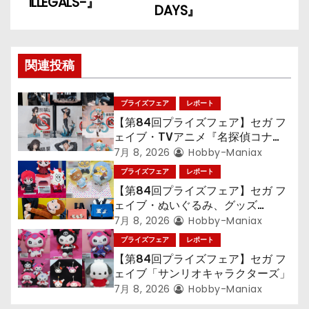
ゲ
ILLEGALS-』
DAYS』
ー
シ
関連投稿
ョ
プライズフェア
レポート
ン
【第84回プライズフェア】セガ フ
ェイブ・TVアニメ『名探偵コナ
ン』TVアニメ『呪術廻戦』『〈物
7月 8, 2026
Hobby-Maniax
語〉シリーズ』「初音ミク」
プライズフェア
レポート
【第84回プライズフェア】セガ フ
ェイブ・ぬいぐるみ、グッズ
『LiSA』『ミニオン』『おさるの
7月 8, 2026
Hobby-Maniax
ジョージ』『ポケットモンスター』
プライズフェア
レポート
【第84回プライズフェア】セガ フ
ェイブ「サンリオキャラクターズ」
7月 8, 2026
Hobby-Maniax