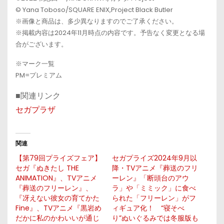
© Yana Toboso/SQUARE ENIX,Project Black Butler
※画像と商品は、多少異なりますのでご了承ください。
※掲載内容は2024年11月時点の内容です。予告なく変更となる場
合がございます。
※マーク一覧
PM=プレミアム
■関連リンク
セガプラザ
関連
【第79回プライズフェア】
セガプライズ2024年9月以
セガ『ぬきたし THE
降・TVアニメ『葬送のフリ
ANIMATION』、TVアニメ
ーレン』「断頭台のアウ
『葬送のフリーレン』、
ラ」や「ミミック」に食べ
『冴えない彼女の育てかた
られた「フリーレン」がフ
Fine』、TVアニメ『黒岩め
ィギュア化！ “寝そべ
だかに私のかわいいが通じ
り”ぬいぐるみでは冬服版も