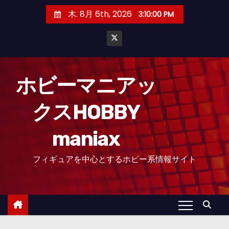
コ
木. 8月 6th, 2026
3:10:01 PM
ン
テ
ン
ツ
へ
ホビーマニアッ
ス
クスHOBBY
キ
ッ
maniax
プ
フィギュアを中心とするホビー系情報サイト