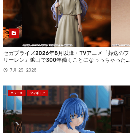
セガプライズ2026年8月以降・TVアニメ『葬送のフ
リーレン』鉱山で300年働くことになっっちゃった
「フリーレン」を立体化！
7月 29, 2026
ニュース
フィギュア