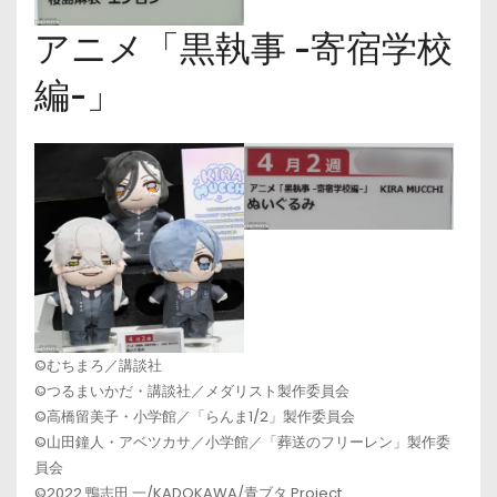
アニメ「黒執事 -寄宿学校
編-」
©むちまろ／講談社
©つるまいかだ・講談社／メダリスト製作委員会
©高橋留美子・小学館／「らんま1/2」製作委員会
©山田鐘人・アベツカサ／小学館／「葬送のフリーレン」製作委
員会
©2022 鴨志田 一/KADOKAWA/青ブタ Project