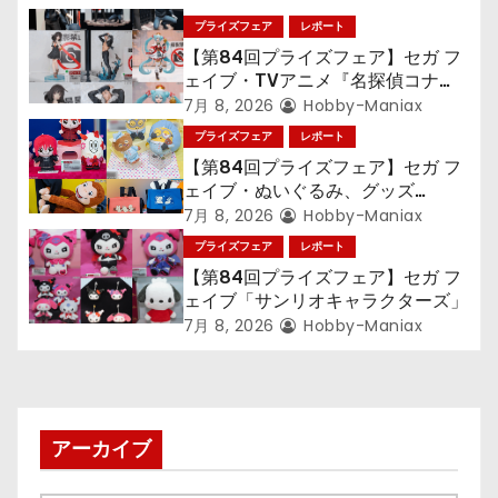
シ
プライズフェア
レポート
ョ
【第84回プライズフェア】セガ フ
ェイブ・TVアニメ『名探偵コナ
ン
ン』TVアニメ『呪術廻戦』『〈物
7月 8, 2026
Hobby-Maniax
語〉シリーズ』「初音ミク」
プライズフェア
レポート
【第84回プライズフェア】セガ フ
ェイブ・ぬいぐるみ、グッズ
『LiSA』『ミニオン』『おさるの
7月 8, 2026
Hobby-Maniax
ジョージ』『ポケットモンスター』
プライズフェア
レポート
【第84回プライズフェア】セガ フ
ェイブ「サンリオキャラクターズ」
7月 8, 2026
Hobby-Maniax
アーカイブ