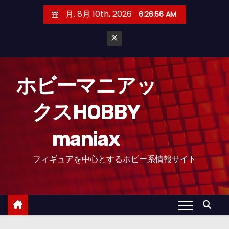
コ
月. 8月 10th, 2026
6:26:57 AM
ン
テ
ン
ツ
へ
ホビーマニアッ
ス
クスHOBBY
キ
ッ
maniax
プ
フィギュアを中心とするホビー系情報サイト