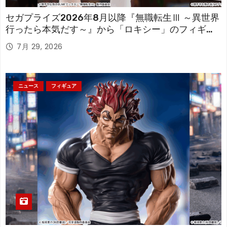
セガプライズ2026年8月以降『無職転生Ⅲ ～異世界
行ったら本気だす～』から「ロキシー」のフィギュ
アが登場！
7月 29, 2026
ニュース
フィギュア