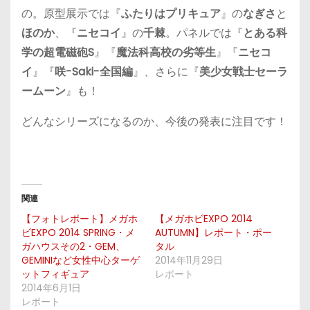
の。原型展示では『
ふたりはプリキュア
』の
なぎさ
と
ほのか
、『
ニセコイ
』の
千棘
。パネルでは『
とある科
学の超電磁砲S
』『
魔法科高校の劣等生
』『
ニセコ
イ
』『
咲-Saki-全国編
』、さらに『
美少女戦士セーラ
ームーン
』も！
どんなシリーズになるのか、今後の発表に注目です！
関連
【フォトレポート】メガホ
【メガホビEXPO 2014
ビEXPO 2014 SPRING・メ
AUTUMN】レポート・ポー
ガハウスその2・GEM、
タル
GEMINIなど女性中心ターゲ
2014年11月29日
ットフィギュア
レポート
2014年6月1日
レポート