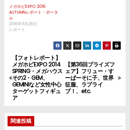
メガホビEXPO 2016
AUTUMNレポート・ポータ
ル
2016年11月26日
レポート
【フォトレポート】
投
メガホビEXPO 2014
【第36回プライズフ
稿
SPRING・メガハウス
ェア】フリュー・す
その2・GEM、
ーぱーそに子、世界
ナ
GEMINIなど女性中心
征服、ラブライ
ターゲットフィギュ
ブ！、etc.
ビ
ア
ゲ
ー
関連投稿