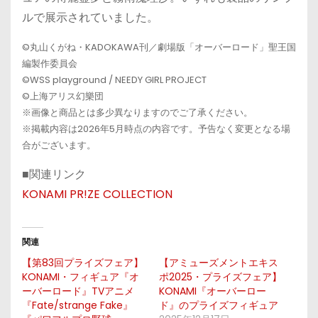
ルで展示されていました。
©丸山くがね・KADOKAWA刊／劇場版「オーバーロード」聖王国
編製作委員会
©WSS playground / NEEDY GIRL PROJECT
©上海アリス幻樂団
※画像と商品とは多少異なりますのでご了承ください。
※掲載内容は2026年5月時点の内容です。予告なく変更となる場
合がございます。
■関連リンク
KONAMI PR!ZE COLLECTION
関連
【第83回プライズフェア】
【アミューズメントエキス
KONAMI・フィギュア『オ
ポ2025・プライズフェア】
ーバーロード』TVアニメ
KONAMI『オーバーロー
『Fate/strange Fake』
ド』のプライズフィギュア