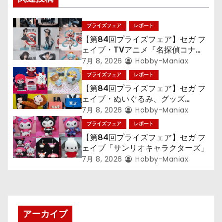
ゲ
ー
プライズフェア
レポート
シ
【第84回プライズフェア】セガ フ
ェイブ・TVアニメ『名探偵コナ
ョ
ン』TVアニメ『呪術廻戦』『〈物
7月 8, 2026
Hobby-Maniax
語〉シリーズ』「初音ミク」
プライズフェア
レポート
ン
【第84回プライズフェア】セガ フ
ェイブ・ぬいぐるみ、グッズ
『LiSA』『ミニオン』『おさるの
7月 8, 2026
Hobby-Maniax
ジョージ』『ポケットモンスター』
プライズフェア
レポート
【第84回プライズフェア】セガ フ
ェイブ「サンリオキャラクターズ」
7月 8, 2026
Hobby-Maniax
アーカイブ