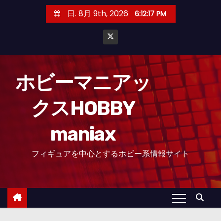
コ
日. 8月 9th, 2026
6:12:19 PM
ン
テ
ン
ツ
へ
ホビーマニアッ
ス
クスHOBBY
キ
ッ
maniax
プ
フィギュアを中心とするホビー系情報サイト