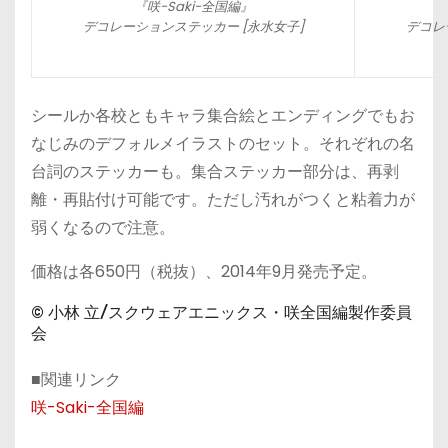
『咲-Saki-全国編』
デコレーションステッカー [永水女子]
デコレ
シールか各校ともキャラ集合絵とエンディングでもお
なじみのデフォルメイラストのセット。それぞれの名
台詞のステッカーも。集合ステッカー部分は、再剥
離・再貼付け可能です。ただし汚れがつくと粘着力が
弱くなるので注意。
価格は各650円（税抜）、2014年9月発売予定。
© 小林 立/スクウェアエニックス・咲全国編製作委員
会
■関連リンク
咲-Saki-全国編