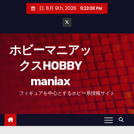
コ
日. 8月 9th, 2026
9:23:09 PM
ン
テ
ン
ツ
へ
ホビーマニアッ
ス
クスHOBBY
キ
ッ
maniax
プ
フィギュアを中心とするホビー系情報サイト