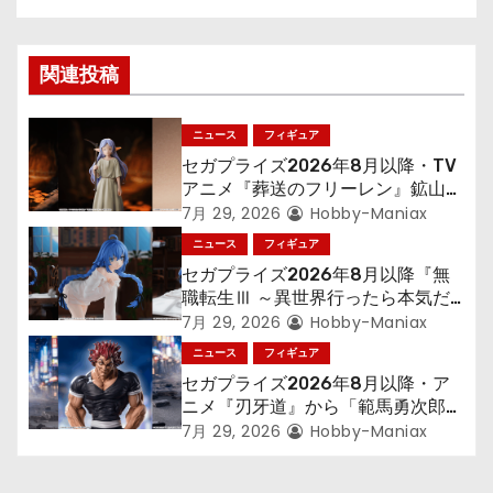
ナ
ビ
関連投稿
ゲ
ニュース
フィギュア
ー
セガプライズ2026年8月以降・TV
シ
アニメ『葬送のフリーレン』鉱山で
300年働くことになっっちゃった
7月 29, 2026
Hobby-Maniax
ョ
「フリーレン」を立体化！
ニュース
フィギュア
セガプライズ2026年8月以降『無
ン
職転生Ⅲ ～異世界行ったら本気だ
す～』から「ロキシー」のフィギュ
7月 29, 2026
Hobby-Maniax
アが登場！
ニュース
フィギュア
セガプライズ2026年8月以降・ア
ニメ『刃牙道』から「範馬勇次郎」
が登場ッッ!!
7月 29, 2026
Hobby-Maniax