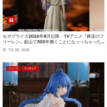
セガプライズ2026年8月以降・TVアニメ『葬送のフ
リーレン』鉱山で300年働くことになっっちゃった
「フリーレン」を立体化！
7月 29, 2026
ニュース
フィギュア