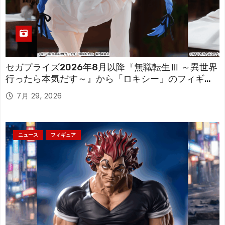
セガプライズ2026年8月以降『無職転生Ⅲ ～異世界
行ったら本気だす～』から「ロキシー」のフィギュ
アが登場！
7月 29, 2026
ニュース
フィギュア