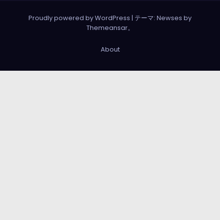
Proudly powered by WordPress
|
テーマ: Newses by
Themeansar
。
About