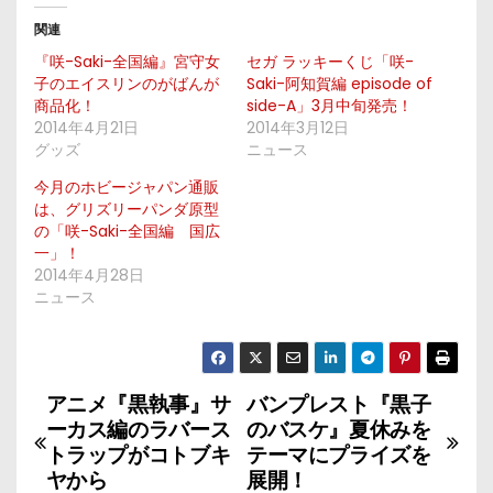
関連
『咲-Saki-全国編』宮守女
セガ ラッキーくじ「咲-
子のエイスリンのがばんが
Saki-阿知賀編 episode of
商品化！
side-A」3月中旬発売！
2014年4月21日
2014年3月12日
グッズ
ニュース
今月のホビージャパン通販
は、グリズリーパンダ原型
の「咲-Saki-全国編 国広
一」！
2014年4月28日
ニュース
アニメ『黒執事』サ
バンプレスト『黒子
投
ーカス編のラバース
のバスケ』夏休みを
稿
トラップがコトブキ
テーマにプライズを
ヤから
展開！