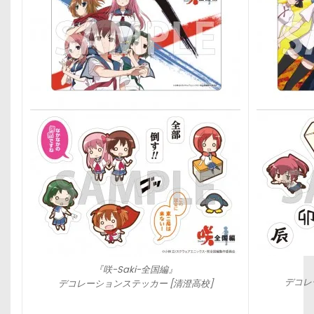
『咲-Saki-全国編』
デコレ
デコレーションステッカー [清澄高校]