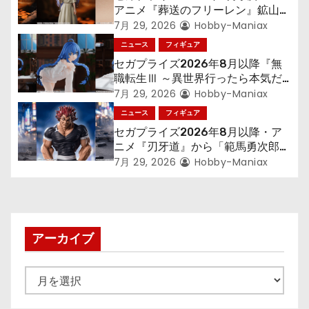
シ
アニメ『葬送のフリーレン』鉱山で
ョ
300年働くことになっっちゃった
7月 29, 2026
Hobby-Maniax
「フリーレン」を立体化！
ニュース
フィギュア
ン
セガプライズ2026年8月以降『無
職転生Ⅲ ～異世界行ったら本気だ
す～』から「ロキシー」のフィギュ
7月 29, 2026
Hobby-Maniax
アが登場！
ニュース
フィギュア
セガプライズ2026年8月以降・ア
ニメ『刃牙道』から「範馬勇次郎」
が登場ッッ!!
7月 29, 2026
Hobby-Maniax
アーカイブ
ア
ー