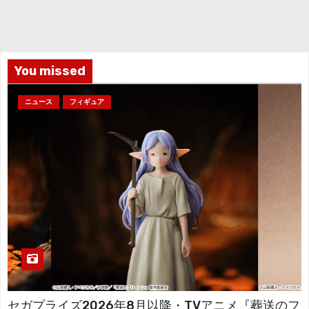
カ
イ
ブ
You missed
ニュース
フィギュア
セガプライズ2026年8月以降・TVアニメ『葬送のフ