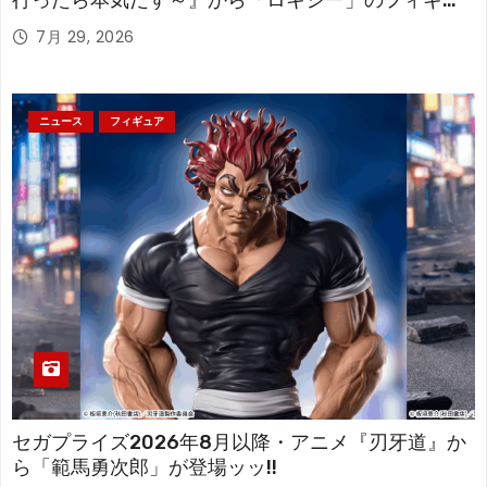
行ったら本気だす～』から「ロキシー」のフィギュ
アが登場！
7月 29, 2026
ニュース
フィギュア
セガプライズ2026年8月以降・アニメ『刃牙道』か
ら「範馬勇次郎」が登場ッッ!!