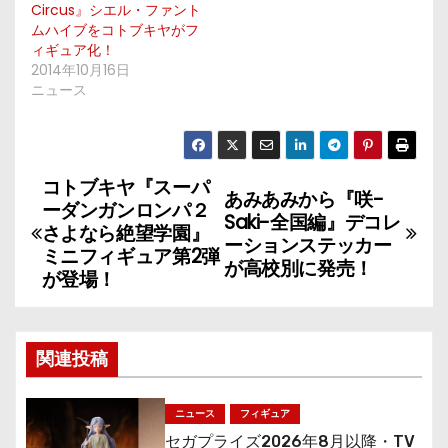
Circus』シエル・ファント
ムハイブをコトブキヤがフ
ィギュア化！
2014年10月16日
ニュース
コトブキヤ『スーパ
投
あみあみから『咲-
ーダンガンロンパ２
Saki-全国編』デコレ
稿
さよなら絶望学園』
ーションステッカー
ミニフィギュア第2弾
が高校別に発売！
ナ
が登場！
ビ
ゲ
関連投稿
ー
ニュース
フィギュア
セガプライズ2026年8月以降・TV