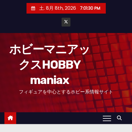
コ
土. 8月 8th, 2026
7:01:31 PM
ン
テ
ン
ツ
へ
ホビーマニアッ
ス
クスHOBBY
キ
ッ
maniax
プ
フィギュアを中心とするホビー系情報サイト