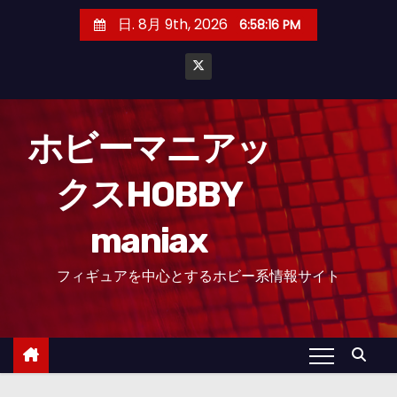
コ
日. 8月 9th, 2026
6:58:17 PM
ン
テ
ン
ツ
へ
ホビーマニアッ
ス
クスHOBBY
キ
ッ
maniax
プ
フィギュアを中心とするホビー系情報サイト