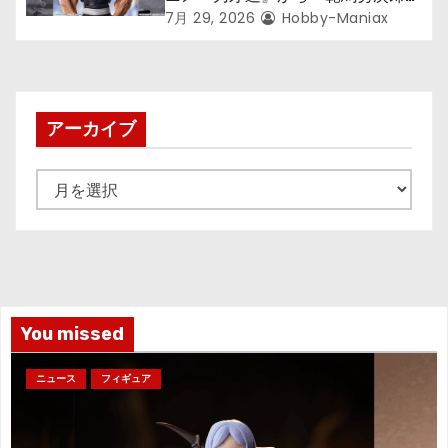
が登場ッッ!!
7月 29, 2026
Hobby-Maniax
アーカイブ
ア
ー
カ
イ
ブ
You missed
ニュース
フィギュア