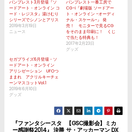
バンプレスト3月登場『ソ
バンプレスト一番工房で
ードアート・オンライン コ
CG-i『劇場版 ソードアー
ード・レジスタ』湯けむり
ト・オンライン -オーディ
シリーズでシノンとアリス
ナル・スケール-』 発
2019年3月19日
売！ モニターで見るCG
ニュース
をそのまま印刷に！ くじ
で当たる特典も！
2017年2月23日
グッズ
セガプライズ6月登場・ソ
ードアート・オンライン
アリシゼーション UFOつ
ままれ アクリルキーチェ
ーンマスコットVol.1
2019年6月10日
グッズ
『ファンタシースタ
【GSC撮影会】ミカ
投
ー感謝祭2014』 決勝
サ・アッカーマン DX