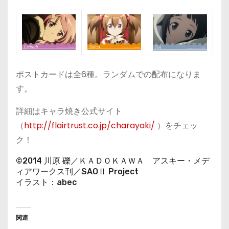
ポストカードは全6種。ランダムでの配布になりま
す。
詳細はキャラ焼き公式サイト
（
http://flairtrust.co.jp/charayaki/
）をチェッ
ク！
©2014 川原 礫／ＫＡＤＯＫＡＷＡ アスキー・メデ
ィアワークス刊／SAOⅡ Project
イラスト：abec
関連