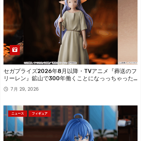
セガプライズ2026年8月以降・TVアニメ『葬送のフ
リーレン』鉱山で300年働くことになっっちゃった
「フリーレン」を立体化！
7月 29, 2026
ニュース
フィギュア