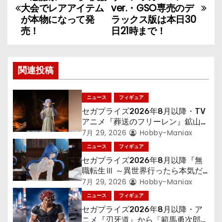
稿
大会でレアアイテム
ver.・GSO専売のデ
が本物になって発
ラックス版は本日30
ナ
売！
日21時まで！
ビ
ゲ
関連投稿
ー
ニュース
フィギュア
シ
セガプライズ2026年8月以降・TV
アニメ『葬送のフリーレン』鉱山で
ョ
300年働くことになっっちゃった
7月 29, 2026
Hobby-Maniax
「フリーレン」を立体化！
ニュース
フィギュア
ン
セガプライズ2026年8月以降『無
職転生Ⅲ ～異世界行ったら本気だ
す～』から「ロキシー」のフィギュ
7月 29, 2026
Hobby-Maniax
アが登場！
ニュース
フィギュア
セガプライズ2026年8月以降・ア
ニメ『刃牙道』から「範馬勇次郎」