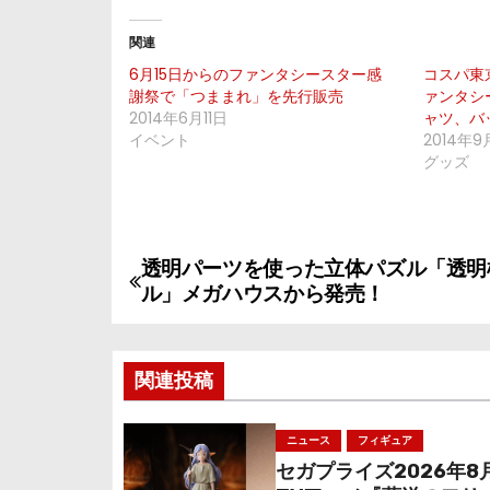
関連
6月15日からのファンタシースター感
コスパ東
謝祭で「つままれ」を先行販売
ァンタシ
2014年6月11日
ャツ、バ
イベント
2014年9
グッズ
透明パーツを使った立体パズル「透明
投
ル」メガハウスから発売！
稿
ナ
関連投稿
ビ
ニュース
フィギュア
ゲ
セガプライズ2026年8