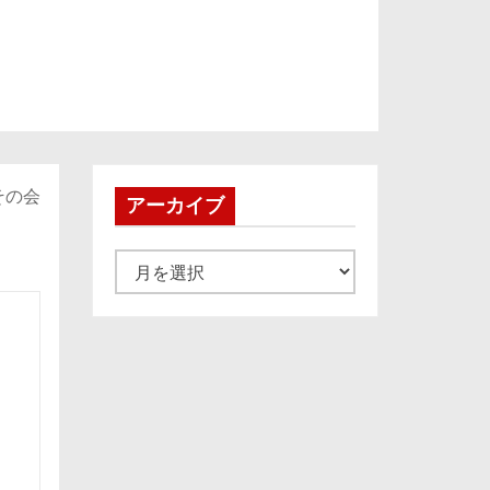
その会
アーカイブ
」
ア
ー
カ
イ
ブ