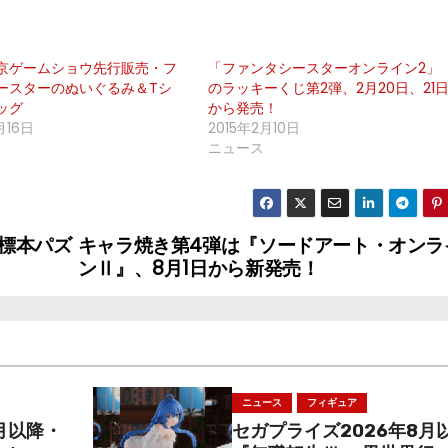
京ゲームショウ先行販売・フ
「ファンタシースターオンライン2」
ースターのぬいぐるみ＆Tシ
のラッキーくじ第2弾、2月20日、21
ッグ
から発売！
月16日
2015年2月10日
ニュース
標本パズ
キャラ焼き第4弾は『ソードアート・オンラ
ンⅡ』、8月1日から新発売！
ニュース
フィギュア
月以降・
セガプライズ2026年8月