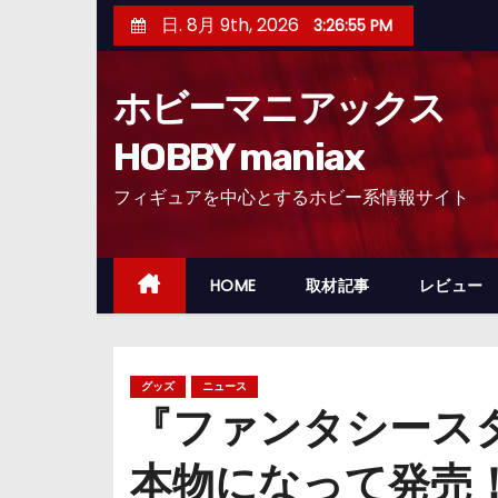
コ
日. 8月 9th, 2026
3:26:56 PM
ン
テ
ホビーマニアックス
ン
ツ
HOBBY maniax
へ
フィギュアを中心とするホビー系情報サイト
ス
キ
ッ
HOME
取材記事
レビュー
プ
グッズ
ニュース
『ファンタシースタ
本物になって発売