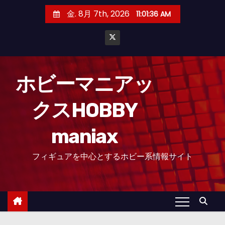
コ
金. 8月 7th, 2026
11:01:37 AM
ン
テ
ン
ツ
へ
ホビーマニアッ
ス
クスHOBBY
キ
ッ
maniax
プ
フィギュアを中心とするホビー系情報サイト