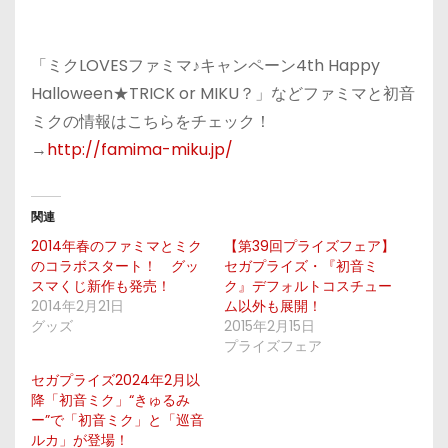
「ミクLOVESファミマ♪キャンペーン4th Happy
Halloween★TRICK or MIKU？」などファミマと初音
ミクの情報はこちらをチェック！
→
http://famima-miku.jp/
関連
2014年春のファミマとミク
【第39回プライズフェア】
のコラボスタート！ グッ
セガプライズ・『初音ミ
スマくじ新作も発売！
ク』デフォルトコスチュー
2014年2月21日
ム以外も展開！
グッズ
2015年2月15日
プライズフェア
セガプライズ2024年2月以
降「初音ミク」“きゅるみ
ー”で「初音ミク」と「巡音
ルカ」が登場！