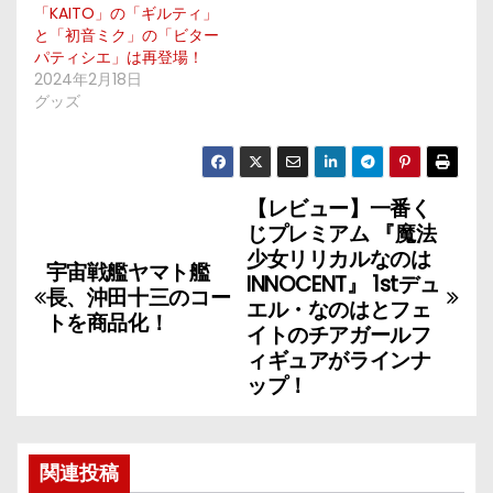
「KAITO」の「ギルティ」
と「初音ミク」の「ビター
パティシエ」は再登場！
2024年2月18日
グッズ
【レビュー】一番く
投
じプレミアム 『魔法
稿
少女リリカルなのは
宇宙戦艦ヤマト艦
INNOCENT』 1stデュ
長、沖田十三のコー
ナ
エル・なのはとフェ
トを商品化！
イトのチアガールフ
ビ
ィギュアがラインナ
ップ！
ゲ
ー
関連投稿