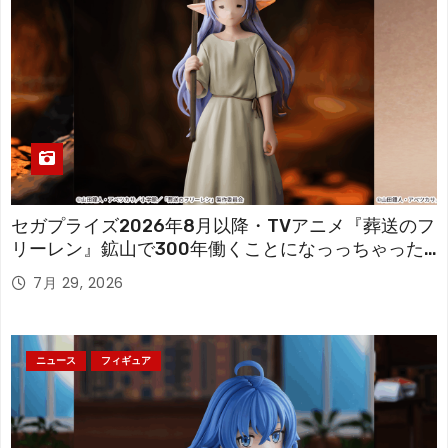
セガプライズ2026年8月以降・TVアニメ『葬送のフ
リーレン』鉱山で300年働くことになっっちゃった
「フリーレン」を立体化！
7月 29, 2026
ニュース
フィギュア