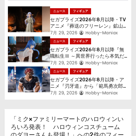
シ
ョ
ニュース
フィギュア
セガプライズ2026年8月以降・TV
ン
アニメ『葬送のフリーレン』鉱山で
300年働くことになっっちゃった
7月 29, 2026
Hobby-Maniax
「フリーレン」を立体化！
ニュース
フィギュア
セガプライズ2026年8月以降『無
職転生Ⅲ ～異世界行ったら本気だ
す～』から「ロキシー」のフィギュ
7月 29, 2026
Hobby-Maniax
アが登場！
ニュース
フィギュア
セガプライズ2026年8月以降・ア
ニメ『刃牙道』から「範馬勇次郎」
が登場ッッ!!
7月 29, 2026
Hobby-Maniax
「ミク×ファミリーマートのハロウィンい
ろいろ発表！ ハロウィンコスチューム
のダヨーさんも登場！」への2件のフィー