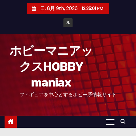
コ
日. 8月 9th, 2026
12:35:02 PM
ン
テ
ン
ツ
へ
ホビーマニアッ
ス
クスHOBBY
キ
ッ
maniax
プ
フィギュアを中心とするホビー系情報サイト