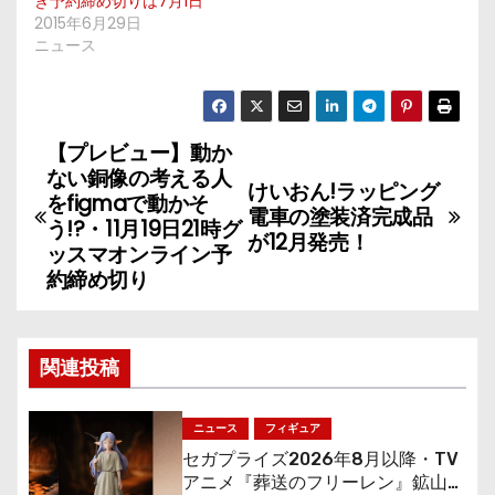
き予約締め切りは7月1日
2015年6月29日
ニュース
【プレビュー】動か
投
ない銅像の考える人
けいおん!ラッピング
稿
をfigmaで動かそ
電車の塗装済完成品
う!?・11月19日21時グ
が12月発売！
ナ
ッスマオンライン予
約締め切り
ビ
ゲ
関連投稿
ー
シ
ニュース
フィギュア
セガプライズ2026年8月以降・TV
ョ
アニメ『葬送のフリーレン』鉱山で