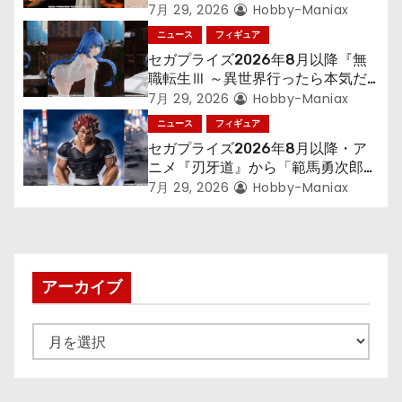
300年働くことになっっちゃった
7月 29, 2026
Hobby-Maniax
ン
「フリーレン」を立体化！
ニュース
フィギュア
セガプライズ2026年8月以降『無
職転生Ⅲ ～異世界行ったら本気だ
す～』から「ロキシー」のフィギュ
7月 29, 2026
Hobby-Maniax
アが登場！
ニュース
フィギュア
セガプライズ2026年8月以降・ア
ニメ『刃牙道』から「範馬勇次郎」
が登場ッッ!!
7月 29, 2026
Hobby-Maniax
アーカイブ
ア
ー
カ