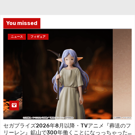
イ
ブ
You missed
ニュース
フィギュア
セガプライズ2026年8月以降・TVアニメ『葬送のフ
リーレン』鉱山で300年働くことになっっちゃった