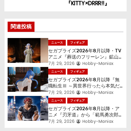
『KITTY×DRRR!!』
ー
シ
関連投稿
ョ
ン
ニュース
フィギュア
セガプライズ2026年8月以降・TV
アニメ『葬送のフリーレン』鉱山で
300年働くことになっっちゃった
7月 29, 2026
Hobby-Maniax
「フリーレン」を立体化！
ニュース
フィギュア
セガプライズ2026年8月以降『無
職転生Ⅲ ～異世界行ったら本気だ
す～』から「ロキシー」のフィギュ
7月 29, 2026
Hobby-Maniax
アが登場！
ニュース
フィギュア
セガプライズ2026年8月以降・ア
ニメ『刃牙道』から「範馬勇次郎」
が登場ッッ!!
7月 29, 2026
Hobby-Maniax