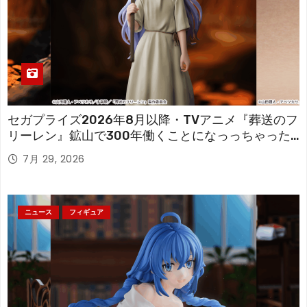
セガプライズ2026年8月以降・TVアニメ『葬送のフ
リーレン』鉱山で300年働くことになっっちゃった
「フリーレン」を立体化！
7月 29, 2026
ニュース
フィギュア