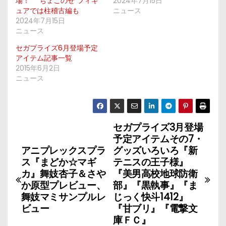
場！ “ちょこのせ”フィギ
2024年7月15日
ュアでは柱稽古編も
ニュース
2024年7月15日
ニュース
セガプライズ6月登場予定
アイテム記事一覧
2015年6月2日
ニュース
セガプライズ3月登場
投
予定アイテムその7・
稿
アニプレックスプラ
グッズいろいろ『新
ス『まどか☆マギ
テニスの王子様』
ナ
カ』舞妓杏子＆さや
『美男高校地球防衛
か原型プレビュー、
部』『黒執事』『ま
ビ
舞妓マミサンプルレ
じっく快斗1412』
ビュー
『甘ブリ』『電撃文
ゲ
庫ＦＣ』