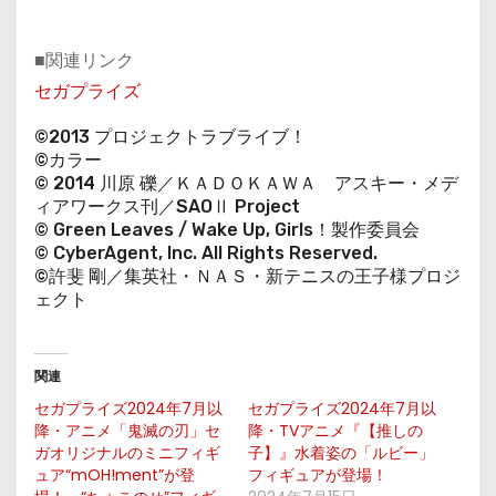
■関連リンク
セガプライズ
©2013 プロジェクトラブライブ！
©カラー
© 2014 川原 礫／ＫＡＤＯＫＡＷＡ アスキー・メデ
ィアワークス刊／SAOⅡ Project
© Green Leaves / Wake Up, Girls！製作委員会
© CyberAgent, Inc. All Rights Reserved.
©許斐 剛／集英社・ＮＡＳ・新テニスの王子様プロジ
ェクト
関連
セガプライズ2024年7月以
セガプライズ2024年7月以
降・アニメ「鬼滅の刃」セ
降・TVアニメ『【推しの
ガオリジナルのミニフィギ
子】』水着姿の「ルビー」
ュア“mOH!ment”が登
フィギュアが登場！