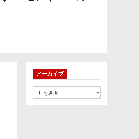
アーカイブ
ア
ー
カ
イ
ブ