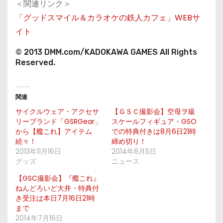
＜関連リンク＞
「グッドスマイル＆カラオケの鉄人カフェ」WEBサ
イト
© 2013 DMM.com/KADOKAWA GAMES All Rights
Reserved.
関連
サイクルウェア・アクセサ
【ＧＳＣ撮影会】空母ヲ級
リーブランド「GSRGear」
スケールフィギュア・GSO
から【艦これ】アイテム
での特典付きは8月6日21時
続々！
締め切り！
2013年11月16日
2014年8月5日
グッズ
ニュース
【GSC撮影会】『艦これ』
ねんどろいど大井・特典付
き受注は本日7月16日21時
まで
2014年7月16日