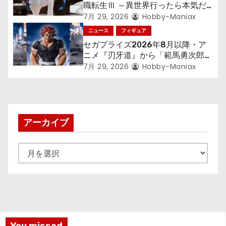
ン
職転生Ⅲ ～異世界行ったら本気だ
す～』から「ロキシー」のフィギュ
7月 29, 2026
Hobby-Maniax
アが登場！
ニュース
フィギュア
セガプライズ2026年8月以降・ア
ニメ『刃牙道』から「範馬勇次郎」
が登場ッッ!!
7月 29, 2026
Hobby-Maniax
アーカイブ
ア
ー
カ
イ
ブ
You missed