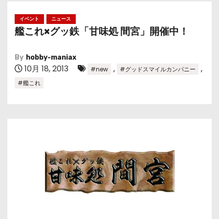
イベント
ニュース
艦これ×グッ鉄「甘味処 間宮」開催中！
By
hobby-maniax
10月 18, 2013
,
,
#new
#グッドスマイルカンパニー
#艦これ