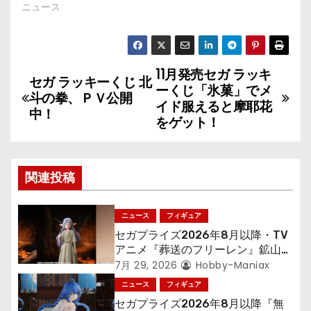
ニュース
11月発売セガ ラッキ
投
セガ ラッキーくじ 北
ーくじ「氷菓」でメ
斗の拳、ＰＶ公開
稿
イド服えると摩耶花
中！
をゲット！
ナ
ビ
関連投稿
ゲ
ニュース
フィギュア
ー
セガプライズ2026年8月以降・TV
シ
アニメ『葬送のフリーレン』鉱山で
300年働くことになっっちゃった
7月 29, 2026
Hobby-Maniax
ョ
「フリーレン」を立体化！
ニュース
フィギュア
セガプライズ2026年8月以降『無