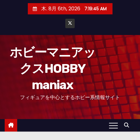
コ
木. 8月 6th, 2026
7:19:46 AM
ン
テ
ン
ツ
へ
ホビーマニアッ
ス
クスHOBBY
キ
ッ
maniax
プ
フィギュアを中心とするホビー系情報サイト