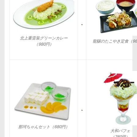
北上重雷装グリーンカレー
龍驤のたこやき定食（98
（980円）
那珂ちゃんセット（680円）
大和パフェ
（780円）