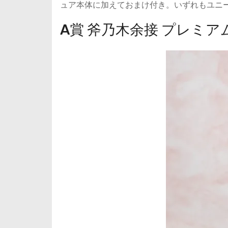
ュア本体に加えておまけ付き。いずれもユニ
A賞 斧乃木余接 プレミ