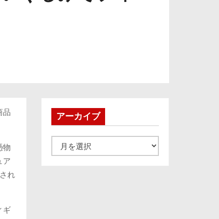
商品
アーカイブ
ア
憑物
ー
ュア
カ
され
イ
ブ
ィギ