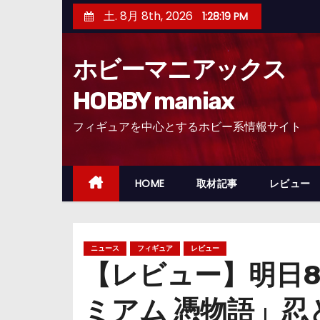
コ
土. 8月 8th, 2026
1:28:21 PM
ン
テ
ホビーマニアックス
ン
ツ
HOBBY maniax
へ
フィギュアを中心とするホビー系情報サイト
ス
キ
ッ
HOME
取材記事
レビュー
プ
ニュース
フィギュア
レビュー
【レビュー】明日
ミアム 憑物語」