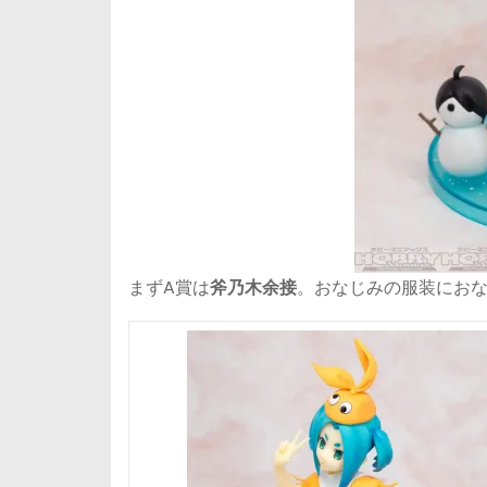
まずA賞は
斧乃木余接
。おなじみの服装におな