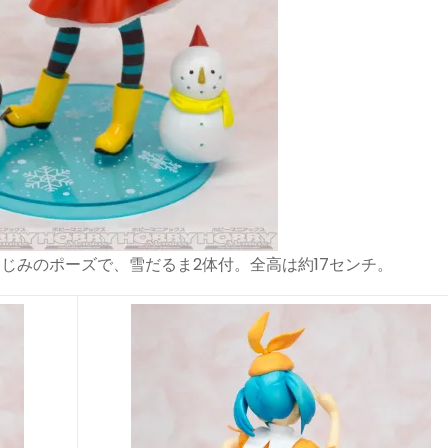
じみのポーズで、雪だるま2体付。全高は約17センチ。